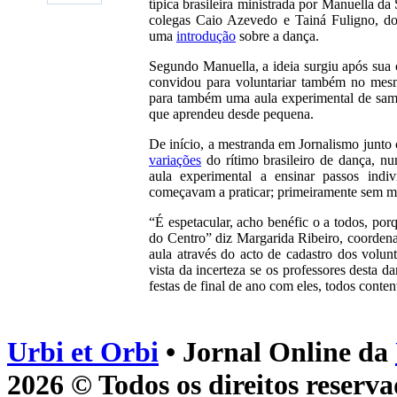
típica brasileira ministrada por Manuella d
colegas Caio Azevedo e Tainá Fuligno, d
uma
introdução
sobre a dança.
Segundo Manuella, a ideia surgiu após sua 
convidou para voluntariar também no mesmo
para também uma aula experimental de samba
que aprendeu desde pequena.
De início, a mestranda em Jornalismo junto
variações
do rítimo brasileiro de dança, n
aula experimental a ensinar passos indiv
começavam a praticar; primeiramente sem m
“É espetacular, acho benéfic o a todos, por
do Centro” diz Margarida Ribeiro, coordena
aula através do acto de cadastro dos volun
vista da incerteza se os professores desta 
festas de final de ano com eles, todos conten
Urbi et Orbi
• Jornal Online da
2026 © Todos os direitos reserva