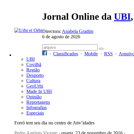
Jornal Online da
UBI
Directora:
Anabela Gradim
6 de agosto de 2026
·
Classificados
·
Mobile
·
RSS
·
Arquiv
UBI
Covilhã
Região
Desporto
Cultura
GeoUrbi
Made In UBI
Opinião
Reportagens
Infografias
Especiais
Forró tem seu dia no centro de Ativ’idades
Pedro António Vicente
· quarta, 23 de novembro de 2016 ·