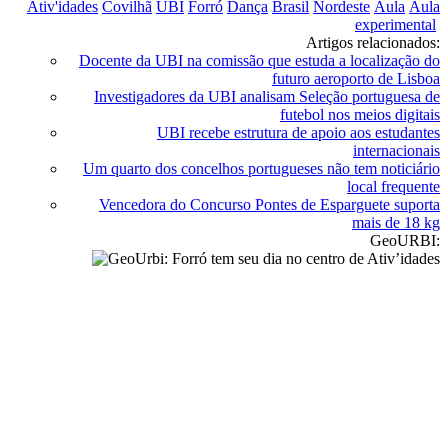
Ativ'idades
Covilhã
UBI
Forró
Dança
Brasil
Nordeste
Aula
Aula
experimental
Artigos relacionados:
Docente da UBI na comissão que estuda a localização do
futuro aeroporto de Lisboa
Investigadores da UBI analisam Seleção portuguesa de
futebol nos meios digitais
UBI recebe estrutura de apoio aos estudantes
internacionais
Um quarto dos concelhos portugueses não tem noticiário
local frequente
Vencedora do Concurso Pontes de Esparguete suporta
mais de 18 kg
GeoURBI: