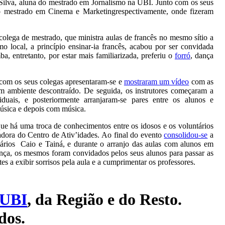
a Silva, aluna do mestrado em Jornalismo na UBI. Junto com os seus
o mestrado em Cinema e Marketingrespectivamente, onde fizeram
colega de mestrado, que ministra aulas de francês no mesmo sítio a
 local, a princípio ensinar-ia francês, acabou por ser convidada
, entretanto, por estar mais familiarizada, preferiu o
forró
, dança
 com os seus colegas apresentaram-se e
mostraram um vídeo
com as
um ambiente descontraído. De seguida, os instrutores começaram a
iduais, e posteriormente arranjaram-se pares entre os alunos e
úsica e depois com música.
que há uma troca de conhecimentos entre os idosos e os voluntários
dora do Centro de Ativ’idades. Ao final do evento
consolidou-se
a
tários Caio e Tainá, e durante o arranjo das aulas com alunos em
dança, os mesmos foram convidados pelos seus alunos para passar as
tes a exibir sorrisos pela aula e a cumprimentar os professores.
UBI
, da Região e do Resto.
dos.