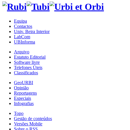
Equipa
Contactos
Univ. Beira Interior
LabCom
UBInforma
Arquivo
Estatuto Editorial
Software livre
Telefones Úteis
Classificados
GeoURBI
Opinião
Reportagens
Especiais
Infografias
Topo
Gestão de conteúdos
Versões Mobile
Sobre o RSS