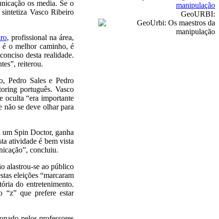
nicação os media. Se o
manipulação
 sintetiza Vasco Ribeiro
GeoURBI:
ro
, profissional na área,
o é o melhor caminho, é
onciso desta realidade.
es”, reiterou.
o, Pedro Sales e Pedro
toring português. Vasco
e oculta “era importante
e não se deve olhar para
ta um Spin Doctor, ganha
ta atividade é bem vista
nicação”, concluiu.
o alastrou-se ao público
estas eleições “marcaram
ória do entretenimento.
 “z” que prefere estar
ionado pelos professores