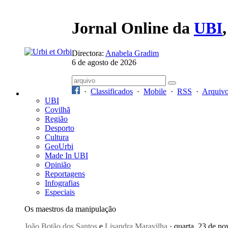
Jornal Online da
UBI
Directora:
Anabela Gradim
6 de agosto de 2026
·
Classificados
·
Mobile
·
RSS
·
Arquiv
UBI
Covilhã
Região
Desporto
Cultura
GeoUrbi
Made In UBI
Opinião
Reportagens
Infografias
Especiais
Os maestros da manipulação
João Botão dos Santos
e
Lisandra Maravilha
· quarta, 23 de 