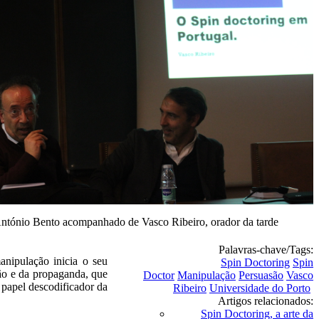
ntónio Bento acompanhado de Vasco Ribeiro, orador da tarde
Palavras-chave/Tags:
anipulação inicia o seu
Spin Doctoring
Spin
ção e da propaganda, que
Doctor
Manipulação
Persuasão
Vasco
 papel descodificador da
Ribeiro
Universidade do Porto
Artigos relacionados:
Spin Doctoring, a arte da