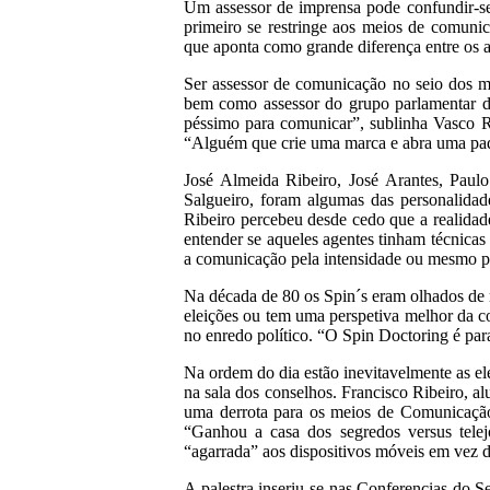
Um assessor de imprensa pode confundir-s
primeiro se restringe aos meios de comuni
que aponta como grande diferença entre os a
Ser assessor de comunicação no seio dos m
bem como assessor do grupo parlamentar do
péssimo para comunicar”, sublinha Vasco Ri
“Alguém que crie uma marca e abra uma padar
José Almeida Ribeiro, José Arantes, Paul
Salgueiro, foram algumas das personalidad
Ribeiro percebeu desde cedo que a realidade
entender se aqueles agentes tinham técnicas
a comunicação pela intensidade ou mesmo p
Na década de 80 os Spin´s eram olhados de 
eleições ou tem uma perspetiva melhor da co
no enredo político. “O Spin Doctoring é para
Na ordem do dia estão inevitavelmente as el
na sala dos conselhos. Francisco Ribeiro, a
uma derrota para os meios de Comunicação”.
“Ganhou a casa dos segredos versus telej
“agarrada” aos dispositivos móveis em vez de
A palestra inseriu-se nas Conferencias do S