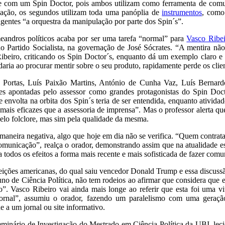
e com um Spin Doctor, pois ambos utilizam como ferramenta de comu
cação, os segundos utilizam toda uma panóplia de
instrumentos
, como
gentes “a orquestra da manipulação por parte dos Spin´s”.
eandros políticos acaba por ser uma tarefa “normal” para
Vasco Ribei
 Partido Socialista, na governação de José Sócrates. “A mentira nã
beiro, criticando os Spin Doctor´s, enquanto dá um exemplo claro e c
ia ao procurar mentir sobre o seu produto, rapidamente perde os client
o Portas, Luís Paixão Martins, António de Cunha Vaz, Luís Bernard
es apontadas pelo assessor como grandes protagonistas do Spin Doc
 envolta na orbita dos Spin´s teria de ser entendida, enquanto atividad
 mais eficazes que a assessoria de imprensa”. Mas o professor alerta qu
elo folclore, mas sim pela qualidade da mesma.
maneira negativa, algo que hoje em dia não se verifica. “Quem contra
municação”, realça o orador, demonstrando assim que na atualidade es
 todos os efeitos a forma mais recente e mais sofisticada de fazer comu
eições americanas, do qual saiu vencedor Donald Trump e essa discussã
luno de Ciência Política, não tem rodeios ao afirmar que considera que 
 Vasco Ribeiro vai ainda mais longe ao referir que esta foi uma vit
ornal”, assumiu o orador, fazendo um paralelismo com uma geração
 a um jornal ou site informativo.
eminário de Investigação do Mestrado em Ciência Política da UBI, lec