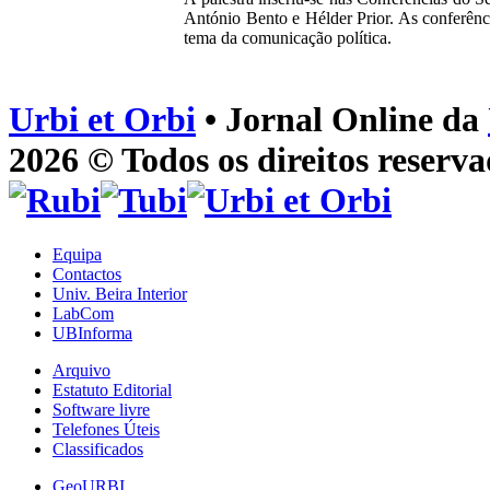
António Bento e Hélder Prior. As conferênc
tema da comunicação política.
Urbi et Orbi
• Jornal Online da
2026 © Todos os direitos reserva
Equipa
Contactos
Univ. Beira Interior
LabCom
UBInforma
Arquivo
Estatuto Editorial
Software livre
Telefones Úteis
Classificados
GeoURBI