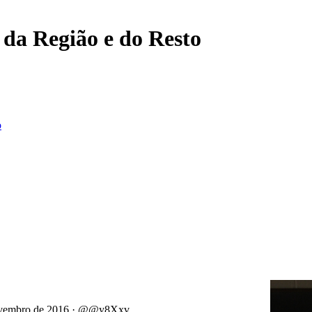
, da Região e do Resto
o
novembro de 2016 · @@y8Xxv