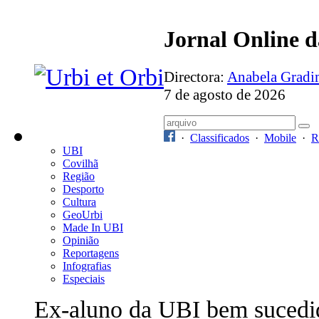
Jornal Online 
Directora:
Anabela Grad
7 de agosto de 2026
·
Classificados
·
Mobile
·
R
UBI
Covilhã
Região
Desporto
Cultura
GeoUrbi
Made In UBI
Opinião
Reportagens
Infografias
Especiais
Ex-aluno da UBI bem sucedi