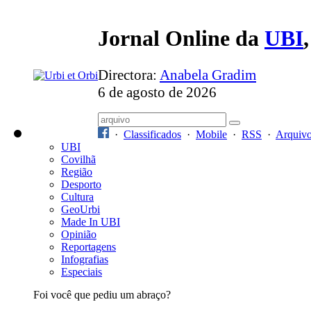
Jornal Online da
UBI
Directora:
Anabela Gradim
6 de agosto de 2026
·
Classificados
·
Mobile
·
RSS
·
Arquiv
UBI
Covilhã
Região
Desporto
Cultura
GeoUrbi
Made In UBI
Opinião
Reportagens
Infografias
Especiais
Foi você que pediu um abraço?