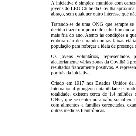
A iniciativa é simples: munidos com carta
jovens do LEO Clube da Covilhã aproxima-s
abraço, sem qualquer outro interesse que não
Tratando-se de uma ONG que sempre se a
decidiu trazer um pouco de calor humano a 
mais fria do ano. Atento às condições a que
embora não descurando outras faixas etári
população para reforçar a ideia de presença e
Os jovens voluntários, representados 
aleatoriamente várias zonas da Covilhã à pr
resultados francamente positivos. A represe
por trás da iniciativa.
Criado em 1917 nos Estados Unidos da 
International grangeou notabilidade e fun
totalidade, existem cerca de 1.4 milhões 
ONG, que se centra no auxílio social em f
com alimentos a famílias carenciadas, exa
outras medidas filantrópicas.