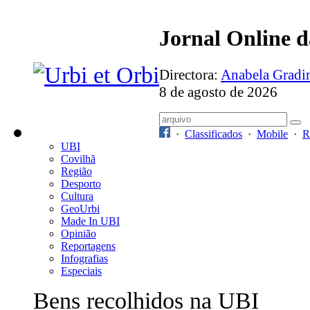
Jornal Online 
Directora:
Anabela Grad
8 de agosto de 2026
·
Classificados
·
Mobile
·
R
UBI
Covilhã
Região
Desporto
Cultura
GeoUrbi
Made In UBI
Opinião
Reportagens
Infografias
Especiais
Bens recolhidos na UBI