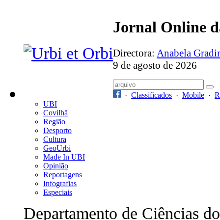
Jornal Online 
Directora:
Anabela Grad
9 de agosto de 2026
·
Classificados
·
Mobile
·
R
UBI
Covilhã
Região
Desporto
Cultura
GeoUrbi
Made In UBI
Opinião
Reportagens
Infografias
Especiais
Departamento de Ciências do