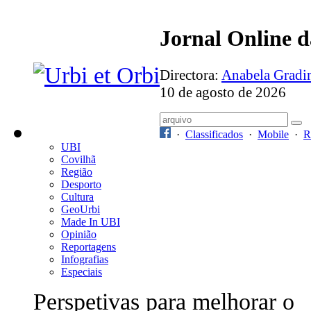
Jornal Online 
Directora:
Anabela Grad
10 de agosto de 2026
·
Classificados
·
Mobile
·
R
UBI
Covilhã
Região
Desporto
Cultura
GeoUrbi
Made In UBI
Opinião
Reportagens
Infografias
Especiais
Perspetivas para melhorar o