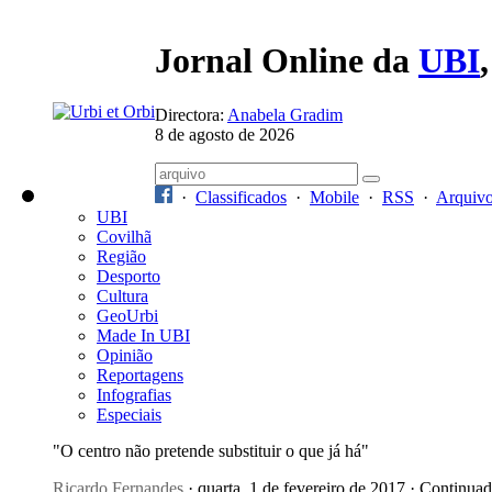
Jornal Online da
UBI
Directora:
Anabela Gradim
8 de agosto de 2026
·
Classificados
·
Mobile
·
RSS
·
Arquiv
UBI
Covilhã
Região
Desporto
Cultura
GeoUrbi
Made In UBI
Opinião
Reportagens
Infografias
Especiais
"O centro não pretende substituir o que já há"
Ricardo Fernandes
· quarta, 1 de fevereiro de 2017 · Continua