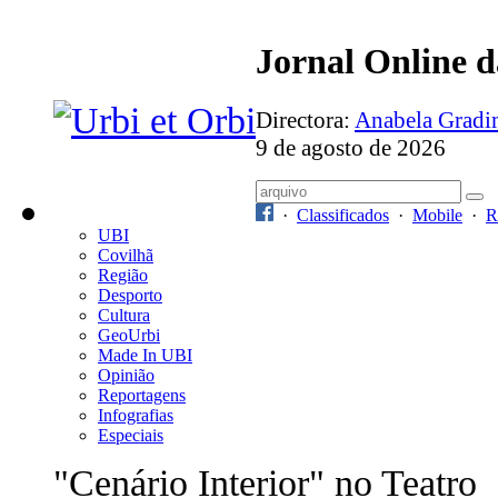
Jornal Online 
Directora:
Anabela Grad
9 de agosto de 2026
·
Classificados
·
Mobile
·
R
UBI
Covilhã
Região
Desporto
Cultura
GeoUrbi
Made In UBI
Opinião
Reportagens
Infografias
Especiais
"Cenário Interior" no Teatro