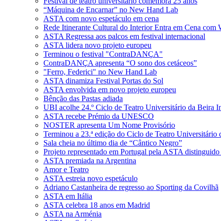
Festival de teatro universitário comemora 25 anos
“Máquina de Encarnar” no New Hand Lab
ASTA com novo espetáculo em cena
Rede Itinerante Cultural do Interior Entra em Cena com
ASTA Regressa aos palcos em festival internacional
ASTA lidera novo projeto europeu
Terminou o festival "ContraDANÇA"
ContraDANÇA apresenta “O sono dos cetáceos”
"Ferro, Federici" no New Hand Lab
ASTA dinamiza Festival Portas do Sol
ASTA envolvida em novo projeto europeu
Bênção das Pastas adiada
UBI acolhe 24.º Ciclo de Teatro Universitário da Beira In
ASTA recebe Prémio da UNESCO
NOSTER apresenta Um Nome Provisório
Terminou a 23.ª edição do Ciclo de Teatro Universitário d
Sala cheia no último dia de “Cântico Negro”
Projeto representado em Portugal pela ASTA distinguid
ASTA premiada na Argentina
Amor e Teatro
ASTA estreia novo espetáculo
Adriano Castanheira de regresso ao Sporting da Covilhã
ASTA em Itália
ASTA celebra 18 anos em Madrid
ASTA na Arménia