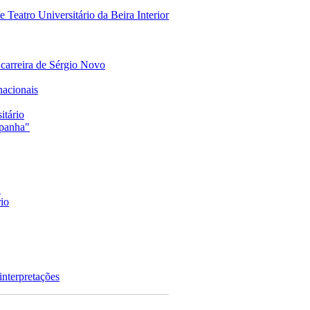
 Teatro Universitário da Beira Interior
 carreira de Sérgio Novo
nacionais
itário
panha"
"
rio
interpretações