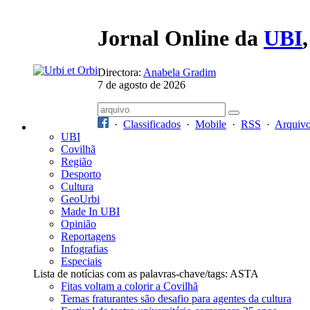
Jornal Online da
UBI
Directora:
Anabela Gradim
7 de agosto de 2026
·
Classificados
·
Mobile
·
RSS
·
Arquiv
UBI
Covilhã
Região
Desporto
Cultura
GeoUrbi
Made In UBI
Opinião
Reportagens
Infografias
Especiais
Lista de notícias com as palavras-chave/tags: ASTA
Fitas voltam a colorir a Covilhã
Temas fraturantes são desafio para agentes da cultura