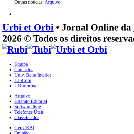
Outras notícias:
Arquivo
Urbi et Orbi
• Jornal Online da
2026 © Todos os direitos reserva
Equipa
Contactos
Univ. Beira Interior
LabCom
UBInforma
Arquivo
Estatuto Editorial
Software livre
Telefones Úteis
Classificados
GeoURBI
Opinião