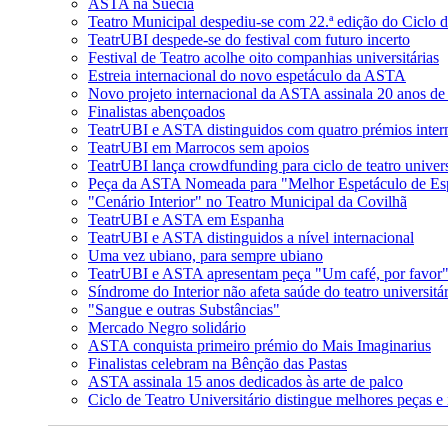
ASTA na Suécia
Teatro Municipal despediu-se com 22.ª edição do Ciclo de
TeatrUBI despede-se do festival com futuro incerto
Festival de Teatro acolhe oito companhias universitárias
Estreia internacional do novo espetáculo da ASTA
Novo projeto internacional da ASTA assinala 20 anos de
Finalistas abençoados
TeatrUBI e ASTA distinguidos com quatro prémios inter
TeatrUBI em Marrocos sem apoios
TeatrUBI lança crowdfunding para ciclo de teatro univers
Peça da ASTA Nomeada para "Melhor Espetáculo de Es
"Cenário Interior" no Teatro Municipal da Covilhã
TeatrUBI e ASTA em Espanha
TeatrUBI e ASTA distinguidos a nível internacional
Uma vez ubiano, para sempre ubiano
TeatrUBI e ASTA apresentam peça "Um café, por favor
Síndrome do Interior não afeta saúde do teatro universitá
"Sangue e outras Substâncias"
Mercado Negro solidário
ASTA conquista primeiro prémio do Mais Imaginarius
Finalistas celebram na Bênção das Pastas
ASTA assinala 15 anos dedicados às arte de palco
Ciclo de Teatro Universitário distingue melhores peças e 