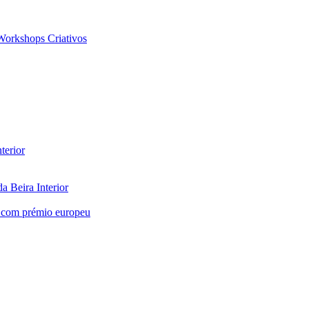
 Workshops Criativos
terior
a Beira Interior
o com prémio europeu