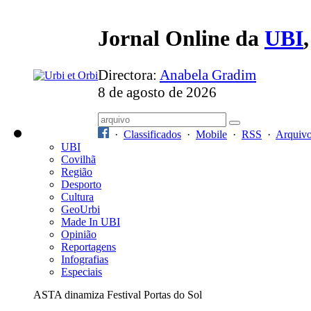
Jornal Online da
UBI
Directora:
Anabela Gradim
8 de agosto de 2026
·
Classificados
·
Mobile
·
RSS
·
Arquiv
UBI
Covilhã
Região
Desporto
Cultura
GeoUrbi
Made In UBI
Opinião
Reportagens
Infografias
Especiais
ASTA dinamiza Festival Portas do Sol