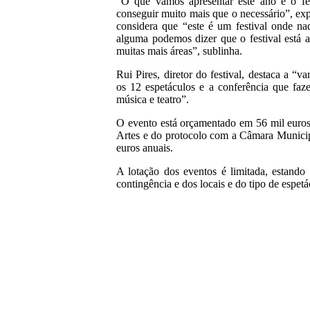
“O que vamos apresentar este ano é o fe
conseguir muito mais que o necessário”, exp
considera que “este é um festival onde n
alguma podemos dizer que o festival está 
muitas mais áreas”, sublinha.
Rui Pires, diretor do festival, destaca a “v
os 12 espetáculos e a conferência que faze
música e teatro”.
O evento está orçamentado em 56 mil euros
Artes e do protocolo com a Câmara Municip
euros anuais.
A lotação dos eventos é limitada, estand
contingência e dos locais e do tipo de espetá