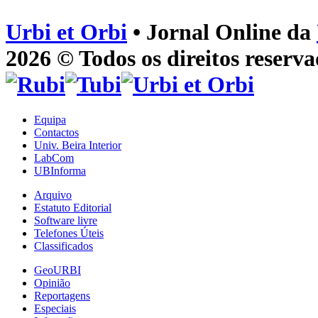
Urbi et Orbi
• Jornal Online da
2026 © Todos os direitos reserva
Equipa
Contactos
Univ. Beira Interior
LabCom
UBInforma
Arquivo
Estatuto Editorial
Software livre
Telefones Úteis
Classificados
GeoURBI
Opinião
Reportagens
Especiais