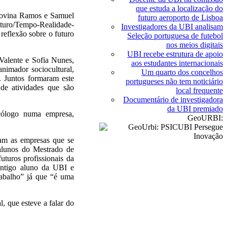
que estuda a localização do
Ludovina Ramos e Samuel
futuro aeroporto de Lisboa
uturo/Tempo-Realidade-
Investigadores da UBI analisam
 reflexão sobre o futuro
Seleção portuguesa de futebol
nos meios digitais
UBI recebe estrutura de apoio
Valente e Sofia Nunes,
aos estudantes internacionais
nimador sociocultural,
Um quarto dos concelhos
 Juntos formaram este
portugueses não tem noticiário
de atividades que são
local frequente
Documentário de investigadora
da UBI premiado
cólogo numa empresa,
GeoURBI:
am as empresas que se
alunos do Mestrado de
uturos profissionais da
 antigo aluno da UBI e
rabalho” já que “é uma
, que esteve a falar do