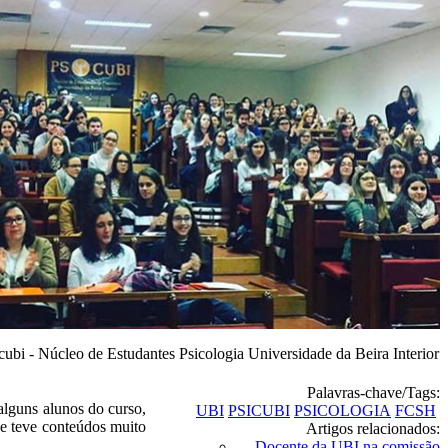
cubi - Núcleo de Estudantes Psicologia Universidade da Beira Interior
Palavras-chave/Tags:
alguns alunos do curso,
UBI
PSICUBI
PSICOLOGIA
FCSH
ue teve conteúdos muito
Artigos relacionados:
Docente da UBI na comissão