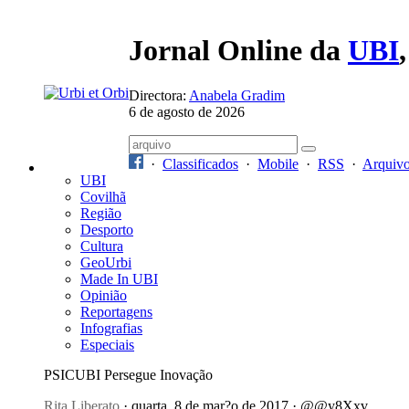
Jornal Online da
UBI
Directora:
Anabela Gradim
6 de agosto de 2026
·
Classificados
·
Mobile
·
RSS
·
Arquiv
UBI
Covilhã
Região
Desporto
Cultura
GeoUrbi
Made In UBI
Opinião
Reportagens
Infografias
Especiais
PSICUBI Persegue Inovação
Rita Liberato
· quarta, 8 de mar?o de 2017 · @@y8Xxv