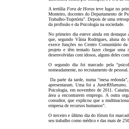
A tertúlia
Fora de Horas
teve lugar no pri
Monteiro, docentes do Departamento de Ps
Trabalho-Trajetória”. Depois de uma retrospe
da profissão e da Psicologia na sociedade.
No primeiro dia esteve ainda em destaque a
que, segundo Vânia Rodrigues, aluna do te
exerce funções no Centro Comunitário da
projeto e têm tentado fazer chegar uma 
desenvolvidas com idosos, alguns deles com l
O segundo dia foi marcado pela “psicol
nomeadamente, no recrutamento de pessoal.
Da parte da tarde, numa “mesa redonda”, 
apresentaram. Uma foi a
JunirRHumano
,
Psicologia, em novembro de 2011. Catarina 
área a encontrarem emprego. A outra org
consultor, que explicou que a multinacion
empresa de recursos humanos”.
O terceiro e último dia do fórum foi marcad
seu trabalho como médico e das mais de 250 