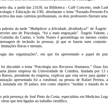
meiro dia, a partir das 21h30, na Biblioteca - Café Concerto, onde 
icologia e Educação da UBI, abordaram o tema “Passado-Presente-F
ctiva das suas carreiras profissionais, os dois professores fizeram uma
 palestra da tarde "
Multiplicar a felicidade, dividindo-a
!" de Ângelo 
rceiro ano de Psicologia, “foi a mais engraçada”. Ângelo Valente, a
 Gafanha do Carmo, e Sofia Nunes é gerontóloga no mesmo centro.
mensagem de inclusão às pessoas, já que se baseia num conjunto 
imitações físicas e mentais.
ogia das organizações”, em que foi apresentado o papel do psi
foi discutido o tema “Psicologia nos Recursos Humanos.” Duas for
 uma júnior empresa da Universidade de Coimbra, fundada por 13 
Barros, presidente da empresa, explicou que esta serve para ajudar f
anização apresentada foi a
randstad
, na pessoa de Rafael Pereira,
al, instalada em 39 países, tem como objetivo “moldar o mundo do t
o pela presença de José Pinto da Costa, especialista em Medicina Legal
obras que tem ligadas ao trabalho científico.