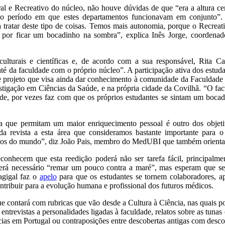
l e Recreativo do núcleo, não houve dúvidas de que “era a altura ce
 o período em que estes departamentos funcionavam em conjunto”.
tratar deste tipo de coisas. Temos mais autonomia, porque o Recreati
e por ficar um bocadinho na sombra”, explica Inês Jorge, coordena
 culturais e científicas e, de acordo com a sua responsável, Rita 
é da faculdade com o próprio núcleo”. A participação ativa dos estuda
e projeto que visa ainda dar conhecimento à comunidade da Faculdade
igação em Ciências da Saúde, e na própria cidade da Covilhã. “O fact
dade, por vezes faz com que os próprios estudantes se sintam um boc
a que permitam um maior enriquecimento pessoal é outro dos objet
s da revista a esta área que consideramos bastante importante para 
ãos do mundo”, diz João Pais, membro do MedUBI que também orienta a
conhecem que esta reedição poderá não ser tarefa fácil, principalm
será necessário “remar um pouco contra a maré”, mas esperam que s
agigal faz o
apelo
para que os estudantes se tornem colaboradores, 
ontribuir para a evolução humana e profissional dos futuros médicos.
ue contará com rubricas que vão desde a Cultura à Ciência, nas quais 
entrevistas a personalidades ligadas à faculdade, relatos sobre as tuna
cias em Portugal ou contraposições entre descobertas antigas com desco