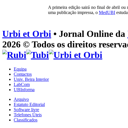
A primeira edição sairá no final de abril ou
uma publicação impressa, o
MedUBI
estudar
Urbi et Orbi
• Jornal Online da
2026 © Todos os direitos reserva
Equipa
Contactos
Univ. Beira Interior
LabCom
UBInforma
Arquivo
Estatuto Editorial
Software livre
Telefones Úteis
Classificados