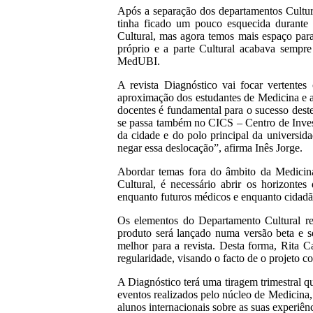
Após a separação dos departamentos Cultura
tinha ficado um pouco esquecida durante
Cultural, mas agora temos mais espaço para 
próprio e a parte Cultural acabava sempr
MedUBI.
A revista Diagnóstico vai focar vertentes
aproximação dos estudantes de Medicina e at
docentes é fundamental para o sucesso dest
se passa também no CICS – Centro de Invest
da cidade e do polo principal da universi
negar essa deslocação”, afirma Inês Jorge.
Abordar temas fora do âmbito da Medicin
Cultural, é necessário abrir os horizonte
enquanto futuros médicos e enquanto cidad
Os elementos do Departamento Cultural re
produto será lançado numa versão beta e 
melhor para a revista. Desta forma, Rita C
regularidade, visando o facto de o projeto c
A Diagnóstico terá uma tiragem trimestral q
eventos realizados pelo núcleo de Medicina, 
alunos internacionais sobre as suas experiên