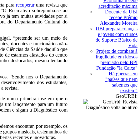
Economia recebe
rta para
recuperar
uma revista que
acreditação máxima
 “O Recreativo sobrepunha-se ao
Docente da UBI
vo já tem muitas atividades por si
recebe Prémio
dora do Departamento Cultural do
Alexandre Moreira
UBI prepara crianças
e jovens com cursos
Cagigal, “pretende ser um meio de
de Suporte Básico de
ntes, docentes e funcionários não-
Vida
 de Ciências da Saúde daquilo que
Projeto de combate à
o de estarmos afastados do centro
fragilidade em idosos
adinho deslocados, mesmo tentando
premiado pelo BPI
Fundação "la Caixa"
Há guerras em
ivos. “Sendo nós o Departamento
"países que nem
o desenvolvimento dos estudantes,
sabemos que
 revista.
existem"
GeoURBI:
ente numa primeira fase em que o
eja um lançamento para um futuro
apoiem e sigam a Diagnóstico com
podemos encontrar, por exemplo, os
s e grupos musicais, testemunhos de
bertas recentes e inovadoras.