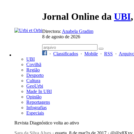
Jornal Online da
UBI
Directora:
Anabela Gradim
8 de agosto de 2026
·
Classificados
·
Mobile
·
RSS
·
Arquiv
UBI
Covilhã
Região
Desporto
Cultura
GeoUrbi
Made In UBI
Opinião
Reportagens
Infografias
Especiais
Revista Diagnóstico volta ao ativo
Sara da Silva Alves
· quarta, 8 de mar?o de 2017 · @@y8Xxv