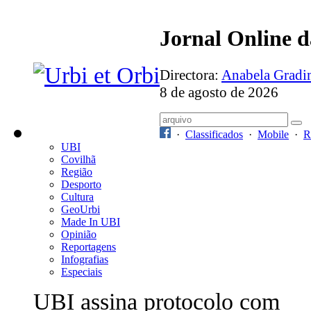
Jornal Online 
Directora:
Anabela Grad
8 de agosto de 2026
·
Classificados
·
Mobile
·
R
UBI
Covilhã
Região
Desporto
Cultura
GeoUrbi
Made In UBI
Opinião
Reportagens
Infografias
Especiais
UBI assina protocolo com