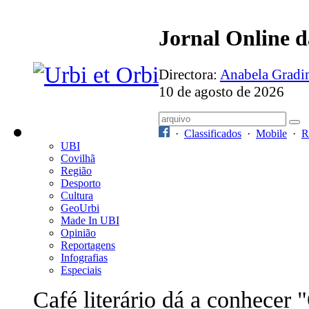
Jornal Online 
Directora:
Anabela Grad
10 de agosto de 2026
·
Classificados
·
Mobile
·
R
UBI
Covilhã
Região
Desporto
Cultura
GeoUrbi
Made In UBI
Opinião
Reportagens
Infografias
Especiais
Café literário dá a conhecer 