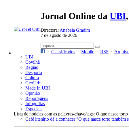
Jornal Online da
UBI
Directora:
Anabela Gradim
7 de agosto de 2026
·
Classificados
·
Mobile
·
RSS
·
Arquiv
UBI
Covilhã
Região
Desporto
Cultura
GeoUrbi
Made In UBI
Opinião
Reportagens
Infografias
Especiais
Lista de notícias com as palavras-chave/tags: O que nasce torto
Café literário dá a conhecer "O que nasce torto também s