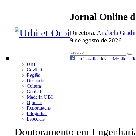
Jornal Online 
Directora:
Anabela Grad
9 de agosto de 2026
·
Classificados
·
Mobile
·
R
UBI
Covilhã
Região
Desporto
Cultura
GeoUrbi
Made In UBI
Opinião
Reportagens
Infografias
Especiais
Doutoramento em Engenhari