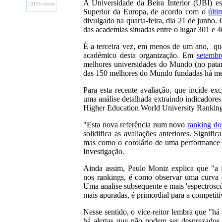
A Universidade da Beira Interior (UBI) est
22178 visitas
Superior da Europa, de acordo com o
últ
divulgado na quarta-feira, dia 21 de junho
das academias situadas entre o lugar 301 e 4
É a terceira vez, em menos de um ano, qu
académico desta organização. Em
setemb
melhores universidades do Mundo (no pat
das 150 melhores do Mundo fundadas há me
Para esta recente avaliação, que incide e
uma análise detalhada extraindo indicadores
Higher Education World University Ranking
"Esta nova referência num novo
ranking d
solidifica as avaliações anteriores. Signifi
mas como o corolário de uma performance co
Investigação.
Ainda assim, Paulo Moniz explica que "a i
nos rankings, é como observar uma curva de
Uma analise subsequente e mais 'espectroscó
mais apuradas, é primordial para a competit
Nesse sentido, o vice-reitor lembra que "há
há alertas que não podem ser desprezado