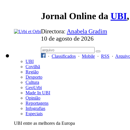
Jornal Online da
UBI
Directora:
Anabela Gradim
10 de agosto de 2026
·
Classificados
·
Mobile
·
RSS
·
Arquiv
UBI
Covilhã
Região
Desporto
Cultura
GeoUrbi
Made In UBI
Opinião
Reportagens
Infografias
Especiais
UBI entre as melhores da Europa