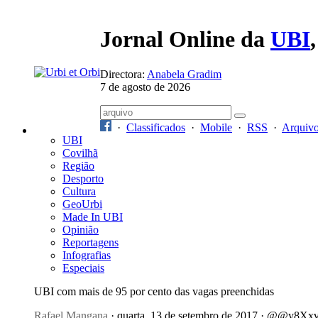
Jornal Online da
UBI
Directora:
Anabela Gradim
7 de agosto de 2026
·
Classificados
·
Mobile
·
RSS
·
Arquiv
UBI
Covilhã
Região
Desporto
Cultura
GeoUrbi
Made In UBI
Opinião
Reportagens
Infografias
Especiais
UBI com mais de 95 por cento das vagas preenchidas
Rafael Mangana
· quarta, 13 de setembro de 2017 · @@y8Xx