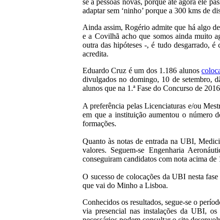
se a pessoas novas, porque até agora ele pas
adaptar sem ‘ninho’ porque a 300 kms de di
Ainda assim, Rogério admite que há algo de
e a Covilhã acho que somos ainda muito ag
outra das hipóteses -, é tudo desgarrado, 
acredita.
Eduardo Cruz é um dos 1.186 alunos
coloc
divulgados no domingo, 10 de setembro, dã
alunos que na 1.ª Fase do Concurso de 2016
A preferência pelas Licenciaturas e/ou Mes
em que a instituição aumentou o número de
formações.
Quanto às notas de entrada na UBI, Medicin
valores. Seguem-se Engenharia Aeronáutic
conseguiram candidatos com nota acima de 1
O sucesso de colocações da UBI nesta fase d
que vai do Minho a Lisboa.
Conhecidos os resultados, segue-se o período
via presencial nas instalações da UBI, o
necessários podem consultar o site desenvol