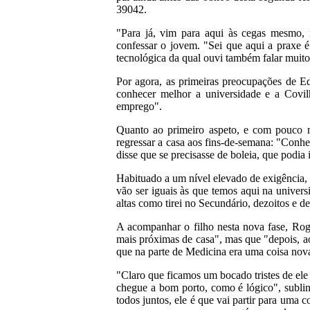
39042.
"Para já, vim para aqui às cegas mesmo,
confessar o jovem. "Sei que aqui a praxe 
tecnológica da qual ouvi também falar muito
Por agora, as primeiras preocupações de E
conhecer melhor a universidade e a Covilh
emprego".
Quanto ao primeiro aspeto, e com pouco 
regressar a casa aos fins-de-semana: "Conh
disse que se precisasse de boleia, que podia 
Habituado a um nível elevado de exigência,
vão ser iguais às que temos aqui na universi
altas como tirei no Secundário, dezoitos e d
A acompanhar o filho nesta nova fase, Rogé
mais próximas de casa", mas que "depois, a
que na parte de Medicina era uma coisa nova
"Claro que ficamos um bocado tristes de ele 
chegue a bom porto, como é lógico", sublin
todos juntos, ele é que vai partir para uma co