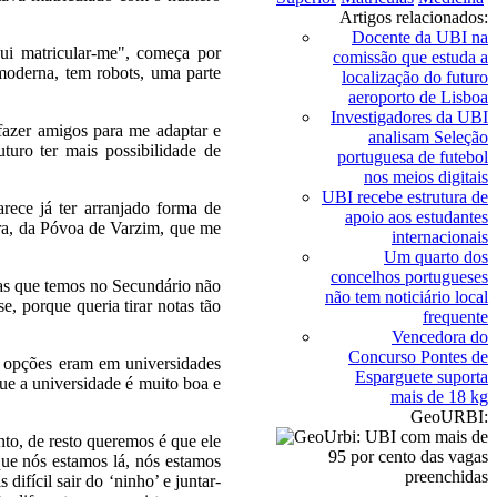
Artigos relacionados:
Docente da UBI na
i matricular-me", começa por
comissão que estuda a
moderna, tem robots, uma parte
localização do futuro
aeroporto de Lisboa
Investigadores da UBI
fazer amigos para me adaptar e
analisam Seleção
turo ter mais possibilidade de
portuguesa de futebol
nos meios digitais
UBI recebe estrutura de
ece já ter arranjado forma de
apoio aos estudantes
rra, da Póvoa de Varzim, que me
internacionais
Um quarto dos
concelhos portugueses
tas que temos no Secundário não
não tem noticiário local
e, porque queria tirar notas tão
frequente
Vencedora do
Concurso Pontes de
as opções eram em universidades
Esparguete suporta
ue a universidade é muito boa e
mais de 18 kg
GeoURBI:
nto, de resto queremos é que ele
que nós estamos lá, nós estamos
difícil sair do ‘ninho’ e juntar-