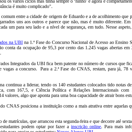
sou os vários ciclos mas tinha sempre o ‘ninho’ e agora é completamente
stância é muito complicado".
 comum entre a cidade de origem de Eduardo e a de acolhimento que p
arrados uns aos outros e parece que não, mas é muito diferente. Em
é cada um para seu lado e a nível de segurança, em tudo. Nesse aspeto
ados na UBI
na 1.ª Fase do Concurso Nacional de Acesso ao Ensino
o conta da ocupação de 95,3 por cento das 1.245 vagas abertas em 2
.
trados Integrados da UBI fica bem patente no número de cursos que f
 vagas a concurso. Para a 2.ª Fase do CNAS, restam, para já, 78 va
a continua a liderar, tendo os 140 estudantes colocados tido notas de
a, com 167,5, e Ciência Política e Relações Internacionais com 1
4 valores, algo que aponta para uma boa capacidade de atrair bons est
o CNAS posiciona a instituição como a mais atrativa entre aquelas que
 de matrículas, que arrancou esta segunda-feira e que decorre até sexta
s estudantes podem optar por fazer a
inscrição online
. Para mais in
vido para apoiar os estudantes:
Novos Alunos UBI
.