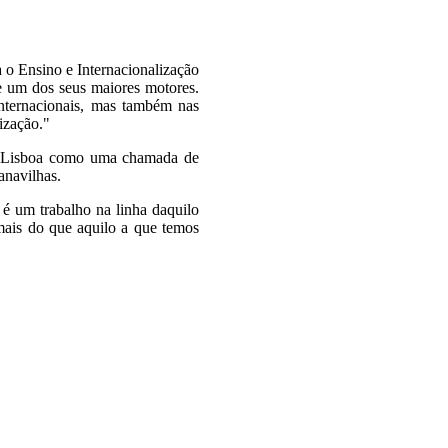
a o Ensino e Internacionalização
 e um dos seus maiores motores.
 internacionais, mas também nas
ização."
 em Lisboa como uma chamada de
anavilhas.
 é um trabalho na linha daquilo
mais do que aquilo a que temos