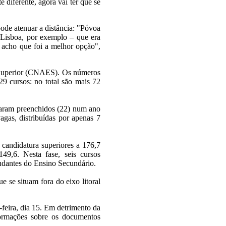
 diferente, agora vai ter que se
ode atenuar a distância: "Póvoa
 Lisboa, por exemplo – que era
, acho que foi a melhor opção",
 Superior (CNAES). Os números
9 cursos: no total são mais 72
icaram preenchidos (22) num ano
gas, distribuídas por apenas 7
 candidatura superiores a 176,7
49,6. Nesta fase, seis cursos
udantes do Ensino Secundário.
 se situam fora do eixo litoral
-feira, dia 15. Em detrimento da
formações sobre os documentos