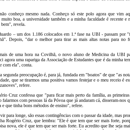
 não conheço mesmo nada. Conheço só este polo agora que vim aqu
é muito boa, a universidade também e a minha faculdade é recente e 
 bem", revela.
duardo – um dos 1.186 colocados em 1.ª fase na UBI - passam por "
ã". Depois, "dar o melhor para tirar as mais altas notas para no fu
mais de uma hora na Covilhã, o novo aluno de Medicina da UBI par
eci agora uma rapariga da Associação de Estudantes que é da minha te
ir com ela", conta.
 a segunda preocupação é, para já, fundada em "boatos" de que "as no
dade, que se tirarmos uma positiva vamos festejar e o meu receio é ess
ezanoves", refere.
rio Cruz confessa que "para ficar mais perto da família, as primeir
o falarmos com pessoas lá da Póvoa que já andaram cá, disseram-nos q
 e que tinha bons métodos de ensino", refere.
vir para longe, são essas contingências com o passar da idade, mas pro
ha Rogério Cruz, que lembra: "Ele é que tem que ser mais forte, por
isa nova, ele é que tem que ser mais forte. Eu acredito que lhe seja mais 