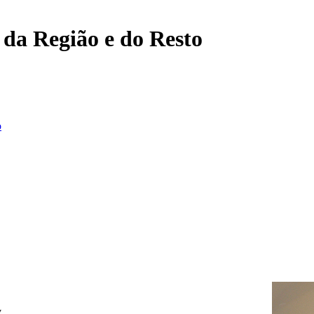
, da Região e do Resto
o
v