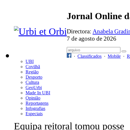
Jornal Online 
Directora:
Anabela Grad
7 de agosto de 2026
·
Classificados
·
Mobile
·
R
UBI
Covilhã
Região
Desporto
Cultura
GeoUrbi
Made In UBI
Opinião
Reportagens
Infografias
Especiais
Equipa reitoral tomou posse