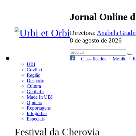
Jornal Online 
Directora:
Anabela Grad
8 de agosto de 2026
·
Classificados
·
Mobile
·
R
UBI
Covilhã
Região
Desporto
Cultura
GeoUrbi
Made In UBI
Opinião
Reportagens
Infografias
Especiais
Festival da Cherovia