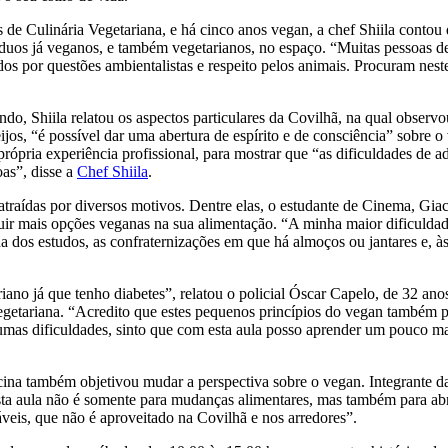
de Culinária Vegetariana, e há cinco anos vegan, a chef Shiila contou 
duos já veganos, e também vegetarianos, no espaço. “Muitas pessoas de
ados por questões ambientalistas e respeito pelos animais. Procuram nes
o, Shiila relatou os aspectos particulares da Covilhã, na qual observo
eijos, “é possível dar uma abertura de espírito e de consciência” sobre 
 própria experiência profissional, para mostrar que “as dificuldades de 
oas”, disse a
Chef Shiila
.
atraídas por diversos motivos. Dentre elas, o estudante de Cinema, G
cluir mais opções veganas na sua alimentação. “A minha maior dificulda
na dos estudos, as confraternizações em que há almoços ou jantares e, à
iano já que tenho diabetes”, relatou o policial Óscar Capelo, de 32 an
vegetariana. “Acredito que estes pequenos princípios do vegan também p
mas dificuldades, sinto que com esta aula posso aprender um pouco ma
cina também objetivou mudar a perspectiva sobre o vegan. Integrante d
esta aula não é somente para mudanças alimentares, mas também para abr
táveis, que não é aproveitado na Covilhã e nos arredores”.