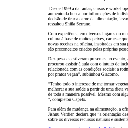
Desde 1999 a dar aulas, cursos e workshops 
aumento da busca por informações de indiví
decisão de tirar a carne da alimentação, lev
ressaltou Shiila Serrano.
Com experiência em diversos lugares do mund
cultura à base de muitos peixes, carnes e qu
novas receitas na oficina, inspiradas em sua
são preconceitos criados pelas próprias pess
Dez pessoas estiveram presentes no evento, 
procurou assistir à aula com o intuito de in
relacionada com as condições sociais: a roti
por pratos vegan”, sublinhou Giacomo.
“Tenho todo o interesse de me tornar vegetar
melhorar a sua saúde a partir de uma dieta 
de toda a maneira possível. Mesmo com algu
”, completou Capelo.
Para além da mudança na alimentação, a ofi
Jishnu Verdier, declara que “a orientação d
sobre os diversos recursos naturais e susten