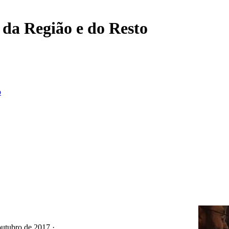
, da Região e do Resto
o
outubro de 2017 ·