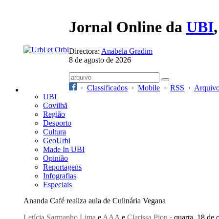
Jornal Online da
UBI
Directora:
Anabela Gradim
8 de agosto de 2026
·
Classificados
·
Mobile
·
RSS
·
Arquiv
UBI
Covilhã
Região
Desporto
Cultura
GeoUrbi
Made In UBI
Opinião
Reportagens
Infografias
Especiais
Ananda Café realiza aula de Culinária Vegana
Letícia Sarmanho Lima
e
AAA
e
Clarissa Pion
· quarta, 18 de 