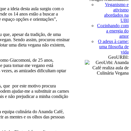
Veganismo e
que a ideia desta aula surgiu com o
ativismo
sde os 14 anos estão a buscar a
abordados na
te espaço opções e orientações”,
UBI
Cozinhando com
a energia do
u que, apesar da tradição, de uma
amor
o vegan. Sendo assim, procurou ensinar
O adeus à carne:
adotar uma dieta vegana não existem,
uma filosofia de
vida
GeoURBI:
iacomo Giacomoni, de 25 anos,
de para tornar-me vegano está
s vezes, as amizades dificultam optar
os, que por este motivo procura
odem ajudar-me a substituir as carnes
is e não prejudicar a minha condição
a equipa culinária do Ananda Café,
ir as mentes e os olhos das pessoas