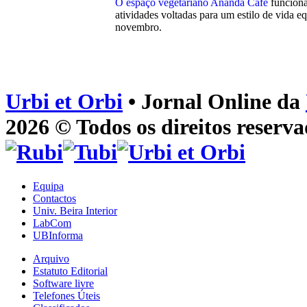
O espaço vegetariano Ananda Café
funciona
atividades voltadas para um estilo de vida e
novembro.
Urbi et Orbi
• Jornal Online da
2026 © Todos os direitos reserva
Equipa
Contactos
Univ. Beira Interior
LabCom
UBInforma
Arquivo
Estatuto Editorial
Software livre
Telefones Úteis