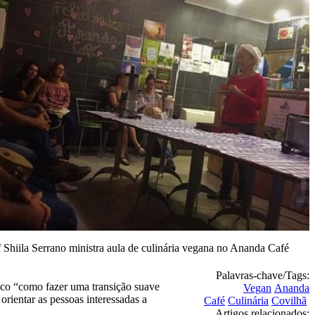
 Shiila Serrano ministra aula de culinária vegana no Ananda Café
Palavras-chave/Tags:
ico “como fazer uma transição suave
Vegan
Ananda
orientar as pessoas interessadas a
Café
Culinária
Covilhã
Artigos relacionados: