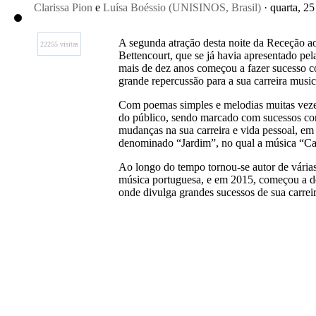
Clarissa Pion
e
Luísa Boéssio (UNISINOS, Brasil)
· quarta, 2
A segunda atração desta noite da Receção ao
22255 visitas
Bettencourt, que se já havia apresentado pe
mais de dez anos começou a fazer sucesso c
grande repercussão para a sua carreira music
Com poemas simples e melodias muitas veze
do público, sendo marcado com sucessos co
mudanças na sua carreira e vida pessoal, e
denominado “Jardim”, no qual a música “Ca
Ao longo do tempo tornou-se autor de vária
música portuguesa, e em 2015, começou a de
onde divulga grandes sucessos de sua carreir