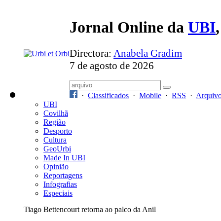
Jornal Online da
UBI
Directora:
Anabela Gradim
7 de agosto de 2026
·
Classificados
·
Mobile
·
RSS
·
Arquiv
UBI
Covilhã
Região
Desporto
Cultura
GeoUrbi
Made In UBI
Opinião
Reportagens
Infografias
Especiais
Tiago Bettencourt retorna ao palco da Anil