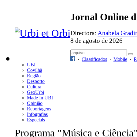
Jornal Online 
Directora:
Anabela Grad
8 de agosto de 2026
·
Classificados
·
Mobile
·
R
UBI
Covilhã
Região
Desporto
Cultura
GeoUrbi
Made In UBI
Opinião
Reportagens
Infografias
Especiais
Programa "Música e Ciência