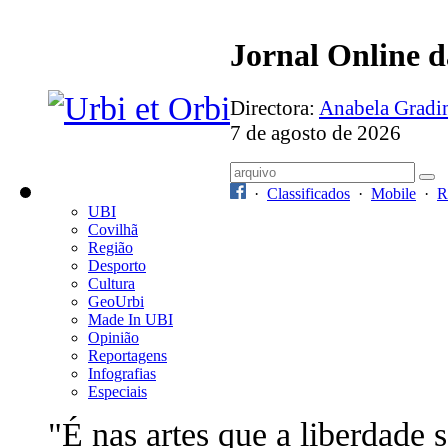
Jornal Online 
Directora:
Anabela Grad
7 de agosto de 2026
·
Classificados
·
Mobile
·
R
UBI
Covilhã
Região
Desporto
Cultura
GeoUrbi
Made In UBI
Opinião
Reportagens
Infografias
Especiais
"É nas artes que a liberdade 