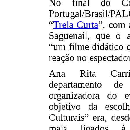
No final do Cong
Portugal/Brasil/PA
“
Trela Curta
”, com 
Saguenail, que o 
“um filme didático 
reação no espectador
Ana Rita Carri
departamento d
organizadora do e
objetivo da escol
Culturais” era, desd
mais ligados 