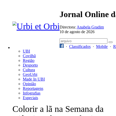
Jornal Online 
Directora:
Anabela Gradim
10 de agosto de 2026
·
Classificados
·
Mobile
·
R
UBI
Covilhã
Região
Desporto
Cultura
GeoUrbi
Made In UBI
Opinião
Reportagens
Infografias
Especiais
Colorir a lã na Semana da