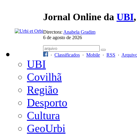
Jornal Online da
UBI
Directora:
Anabela Gradim
6 de agosto de 2026
·
Classificados
·
Mobile
·
RSS
·
Arquiv
UBI
Covilhã
Região
Desporto
Cultura
GeoUrbi