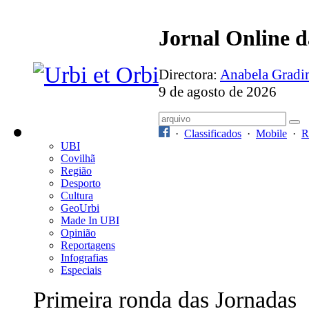
Jornal Online 
Directora:
Anabela Grad
9 de agosto de 2026
·
Classificados
·
Mobile
·
R
UBI
Covilhã
Região
Desporto
Cultura
GeoUrbi
Made In UBI
Opinião
Reportagens
Infografias
Especiais
Primeira ronda das Jornadas