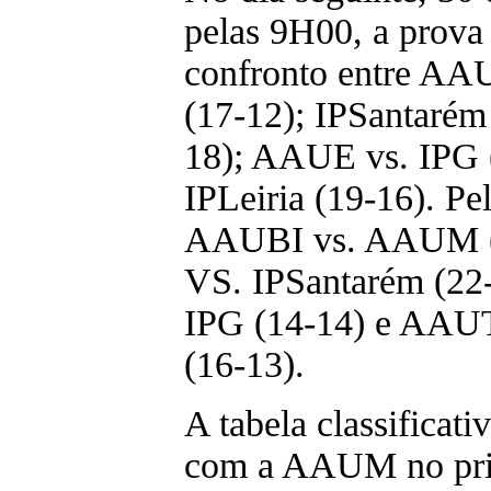
pelas 9H00, a prov
confronto entre 
(17-12); IPSantaré
18); AAUE vs. IPG 
IPLeiria (19-16). Pe
AAUBI vs. AAUM 
VS. IPSantarém (22-6
IPG (14-14) e AA
(16-13).
A tabela classificat
com a AAUM no pri