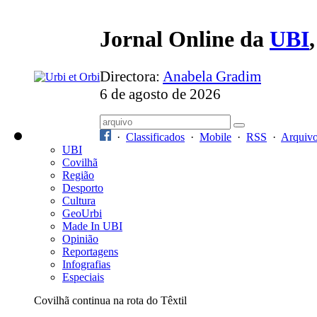
Jornal Online da
UBI
Directora:
Anabela Gradim
6 de agosto de 2026
·
Classificados
·
Mobile
·
RSS
·
Arquiv
UBI
Covilhã
Região
Desporto
Cultura
GeoUrbi
Made In UBI
Opinião
Reportagens
Infografias
Especiais
Covilhã continua na rota do Têxtil