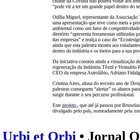
cidade da Covilhã não poderá voltar aos te
“pode vir a ter um grande papel dentro do se
Odília Miguel, representante da Associação 
uma apresentação que teve como meta a pro
ambiental como um fator de competitividad
diretório “apresenta ferramentas utilizadas pa
das empresas” e realça o caso do “Ecodesig
ainda que esta palestra mostra aos estudante
dentro da indústria e os meios para a sua p
Da iniciativa constou ainda a visualização 
regeneração da Indústria Têxtil e Vestuário 
CEO da empresa Astrolábio, Adriano Fidalg
Cristina Aires, aluna do terceiro ano de De
palestras conseguem “alertar” os alunos par
surgir durante o seu percurso profissional.
Este
projeto
, que até já passou por Bruxelas
divulgado pelo país, nomeadamente pela zon
Urbi et Orbi
• Jornal O