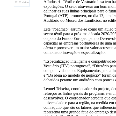
A Indústria Têxtil e de Vestuário lusa tem ba
22166 visitas
exportações. O setor atravessa um bom mom
delinear as suas linhas principais para o fut
Portugal (ATP) promoveu, no dia 13, um “
Auditório do Museu dos Lanifícios, no edifí
Este “roadmap” assume-se como um guião pa
sector têxtil para a próxima década 2020/20
o apoio do Fundo Europeu para o Desenvolv
capacitar as empresas portuguesas de uma m
oferta e promover um maior valor acrescent
combinado inovação e especialização.
“Especialização inteligente e competitividade
Vestuário (ITV) portuguesa”, “Diretório para
competitividade nos Equipamentos para a In
e “Da ideia ao modelo de negócio” foram o
debatidos perante um auditório com poucas c
Leonel Teixeira, coordenador do projeto, de
reforçou as linhas gerais do programa e enum
desenvolver. O coordenador acredita que est
universidade e para a região, na medida em 
com aquilo que são os fatores que influenciam
representa uma grande fatia do emprego des