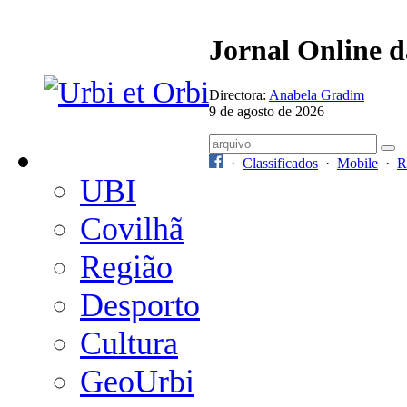
Jornal Online 
Directora:
Anabela Gradim
9 de agosto de 2026
·
Classificados
·
Mobile
·
R
UBI
Covilhã
Região
Desporto
Cultura
GeoUrbi