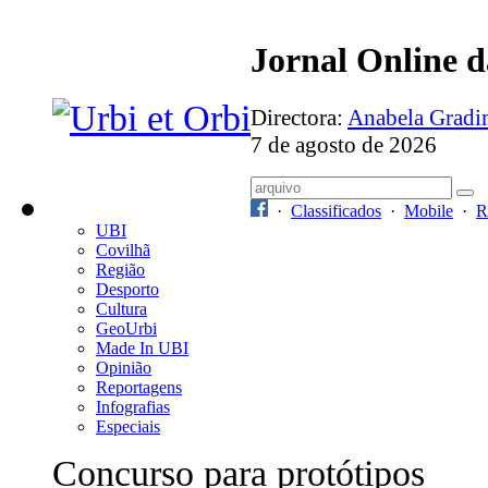
Jornal Online 
Directora:
Anabela Grad
7 de agosto de 2026
·
Classificados
·
Mobile
·
R
UBI
Covilhã
Região
Desporto
Cultura
GeoUrbi
Made In UBI
Opinião
Reportagens
Infografias
Especiais
Concurso para protótipos