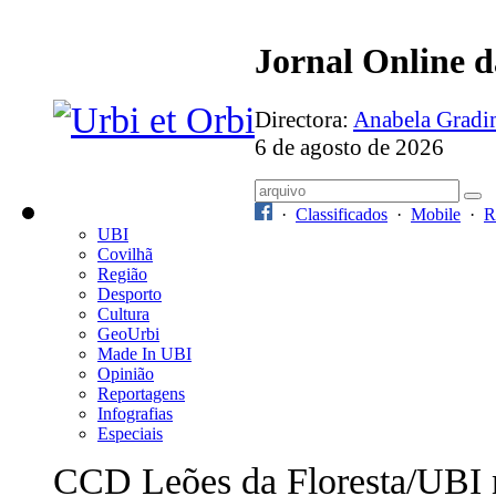
Jornal Online 
Directora:
Anabela Grad
6 de agosto de 2026
·
Classificados
·
Mobile
·
R
UBI
Covilhã
Região
Desporto
Cultura
GeoUrbi
Made In UBI
Opinião
Reportagens
Infografias
Especiais
CCD Leões da Floresta/UBI 