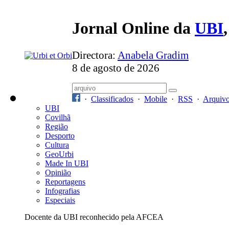
Jornal Online da
UBI
Directora:
Anabela Gradim
8 de agosto de 2026
·
Classificados
·
Mobile
·
RSS
·
Arquiv
UBI
Covilhã
Região
Desporto
Cultura
GeoUrbi
Made In UBI
Opinião
Reportagens
Infografias
Especiais
Docente da UBI reconhecido pela AFCEA