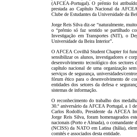
(AFCEA-Portugal). O prémio foi atribuído
prestada ao Capítulo Nacional da AFCEA
Clube de Estudantes da Universidade da Beir
Jorge Reis Silva diz-se “naturalmente, muit
o “prémio só faz sentido se partilhado
Investigação em Transportes (NIT), o Dep
Universidade da Beira Interior”.
O AFCEA Covilhã Student Chapter foi fund
sensibilizar os alunos, investigadores e co
desenvolvimento tecnológico dos sectores
capítulo nacional de uma organização sem 
serviços de segurança, universidades/centr
fórum ético para o desenvolvimento de co
entidades dos setores da defesa e seguran
sistemas de informação.
O reconhecimento do trabalho dos medalha
30.º aniversário da AFCEA Portugal, a 1 de
Carlos Rodolfo, Presidente da AFCEA Inte
Jorge Reis Silva, foram homenageados est
nacionais (Porto e Almada), o comandante
(NCISS) da NATO em Latina (Itália), ele
comités e associados desta entidade.