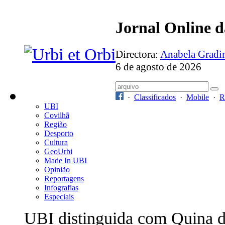
Jornal Online 
Directora:
Anabela Grad
6 de agosto de 2026
·
Classificados
·
Mobile
·
R
UBI
Covilhã
Região
Desporto
Cultura
GeoUrbi
Made In UBI
Opinião
Reportagens
Infografias
Especiais
UBI distinguida com Quina 