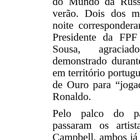
do Mundo da Rússi
verão. Dois dos m
noite corresponder
Presidente da FPF
Sousa, agracia
demonstrado durant
em território portug
de Ouro para “joga
Ronaldo.
Pelo palco do pa
passaram os artis
Campbell, ambos já