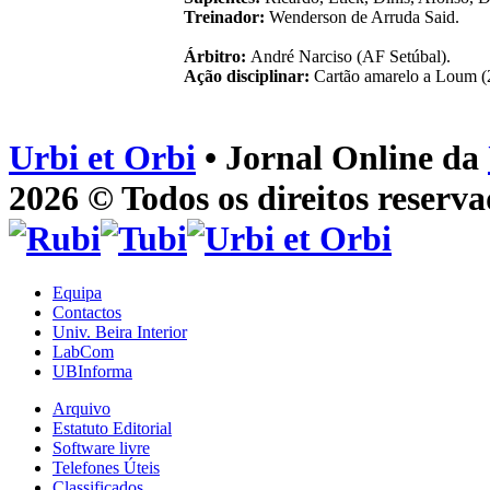
Treinador:
Wenderson de Arruda Said.
Árbitro:
André Narciso (AF Setúbal).
Ação disciplinar:
Cartão amarelo a Loum (25'
Urbi et Orbi
• Jornal Online da
2026 © Todos os direitos reserva
Equipa
Contactos
Univ. Beira Interior
LabCom
UBInforma
Arquivo
Estatuto Editorial
Software livre
Telefones Úteis
Classificados