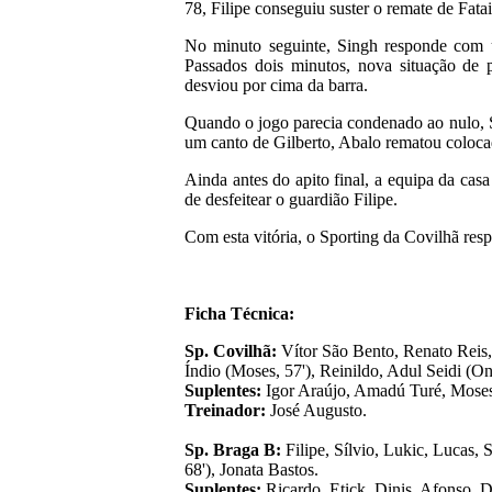
78, Filipe conseguiu suster o remate de Fatai
No minuto seguinte, Singh responde com u
Passados dois minutos, nova situação de p
desviou por cima da barra.
Quando o jogo parecia condenado ao nulo, S
um canto de Gilberto, Abalo rematou colocad
Ainda antes do apito final, a equipa da ca
de desfeitear o guardião Filipe.
Com esta vitória, o Sporting da Covilhã res
Ficha Técnica:
Sp. Covilhã:
Vítor São Bento, Renato Reis, 
Índio (Moses, 57'), Reinildo, Adul Seidi (On
Suplentes:
Igor Araújo, Amadú Turé, Moses
Treinador:
José Augusto.
Sp. Braga B:
Filipe, Sílvio, Lukic, Lucas, 
68'), Jonata Bastos.
Suplentes:
Ricardo, Etick, Dinis, Afonso, 