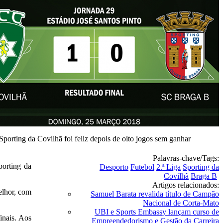
Sporting da Covilhã foi feliz depois de oito jogos sem ganhar
Palavras-chave/Tags:
porting da
Desporto
Futebol
2.ª Liga
Sporting da
Covilhã
Braga B
Artigos relacionados:
elhor, com
Samuel Barata revalida título de Campão
Nacional de Corta-Mato
UBI e Sports Embassy lançam curso de
inais. Aos
Empreendedorismo e Gestão da Carreira