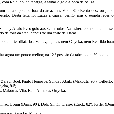
, com Reinildo, na recarga, a falhar o golo à boca da baliza.
m remate potente fora da área, mas Vítor São Bento desviou junto
erigo. Desta feita foi Lucas a causar perigo, mas o guarda-redes 
unday Abalo fez o golo aos 87 minutos. Na estreia como titular, na se
o de fora da área, depois de um corte de Lucas.
sa poderia ter dilatado a vantagem, mas nem Onyeka, nem Reinildo for
pira agora um pouco melhor, na 12.ª posição da tabela com 39 pontos.
Zarabi, Joel, Paulo Henrique, Sunday Abalo (Makouta, 90'), Gilberto, 
yeka, 84').
, Makouta, Vitó, Raul Almeida, Onyeka.
Simão, Loum (Dinis, 90'), Didi, Singh, Crespo (Erick, 82'), Ryller (Den
Denisson, Amador, Midana.