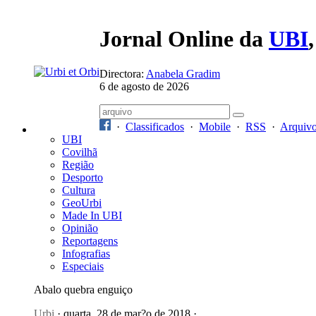
Jornal Online da
UBI
Directora:
Anabela Gradim
6 de agosto de 2026
·
Classificados
·
Mobile
·
RSS
·
Arquiv
UBI
Covilhã
Região
Desporto
Cultura
GeoUrbi
Made In UBI
Opinião
Reportagens
Infografias
Especiais
Abalo quebra enguiço
Urbi
· quarta, 28 de mar?o de 2018 ·