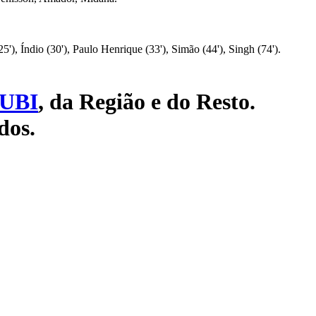
), Índio (30'), Paulo Henrique (33'), Simão (44'), Singh (74').
UBI
, da Região e do Resto.
dos.