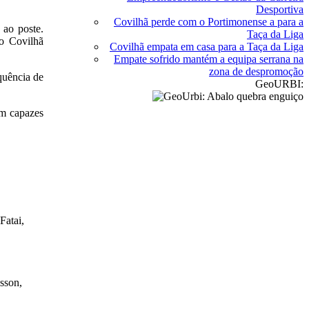
Desportiva
Covilhã perde com o Portimonense a para a
 ao poste.
Taça da Liga
do Covilhã
Covilhã empata em casa para a Taça da Liga
Empate sofrido mantém a equipa serrana na
zona de despromoção
quência de
GeoURBI:
am capazes
Fatai,
isson,