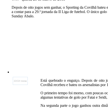
Depois de oito jogos sem ganhar, o Sporting da Covilhã bateu
a contar para a 29.ª jornada da II Liga de futebol. O único gol
Sunday Abalo.
Está quebrado o enguiço. Depois de oito j
22154 visitas
Covilhã recebeu e bateu os arsenalistas por 1
O primeiro tempo foi morno, com poucas oca
algumas tentativas de golo por Fatai e Seidi,
Na segunda parte o jogo ganhou outra dinâm