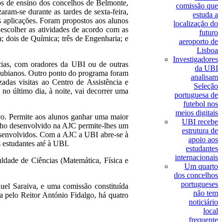
tos de ensino dos concelhos de Belmonte,
comissão que
aram-se durante as tardes de sexta-feira,
estuda a
s aplicações. Foram propostos aos alunos
localização do
escolher as atividades de acordo com as
futuro
a; dois de Química; três de Engenharia; e
aeroporto de
Lisboa
Investigadores
ncias, com oradores da UBI ou de outras
da UBI
aos ubianos. Outro ponto do programa foram
analisam
adas visitas ao Centro de Assistência e
Seleção
 último dia, à noite, vai decorrer uma
portuguesa de
futebol nos
meios digitais
o. Permite aos alunos ganhar uma maior
UBI recebe
balho desenvolvido na AJC permite-lhes um
estrutura de
 desenvolvidos. Com a AJC a UBI abre-se à
apoio aos
 estudantes até à UBI.
estudantes
internacionais
ldade de Ciências (Matemática, Física e
Um quarto
dos concelhos
portugueses
uel Saraiva, e uma comissão constituída
não tem
a pelo Reitor António Fidalgo, há quatro
noticiário
local
frequente