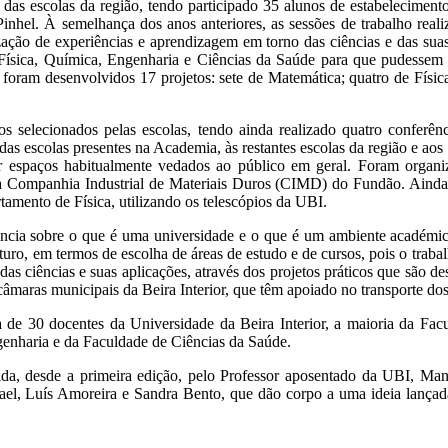
 das escolas da região, tendo participado 35 alunos de estabelecimen
inhel. À semelhança dos anos anteriores, as sessões de trabalho realiz
ização de experiências e aprendizagem em torno das ciências e das sua
 Física, Química, Engenharia e Ciências da Saúde para que pudessem 
o foram desenvolvidos 17 projetos: sete de Matemática; quatro de Físic
s selecionados pelas escolas, tendo ainda realizado quatro conferê
es das escolas presentes na Academia, às restantes escolas da região e 
r espaços habitualmente vedados ao público em geral. Foram organiz
ompanhia Industrial de Materiais Duros (CIMD) do Fundão. Ainda no
amento de Física, utilizando os telescópios da UBI.
ncia sobre o que é uma universidade e o que é um ambiente académic
uturo, em termos de escolha de áreas de estudo e de cursos, pois o tra
 das ciências e suas aplicações, através dos projetos práticos que são
câmaras municipais da Beira Interior, que têm apoiado no transporte dos
 de 30 docentes da Universidade da Beira Interior, a maioria da Facu
nharia e da Faculdade de Ciências da Saúde.
a, desde a primeira edição, pelo Professor aposentado da UBI, Man
mael, Luís Amoreira e Sandra Bento, que dão corpo a uma ideia lançad