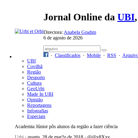
Jornal Online da
UBI
Directora:
Anabela Gradim
6 de agosto de 2026
·
Classificados
·
Mobile
·
RSS
·
Arquiv
UBI
Covilhã
Região
Desporto
Cultura
GeoUrbi
Made In UBI
Opinião
Reportagens
Infografias
Especiais
Academia Júnior pôs alunos da região a fazer ciência
Urbi
· quarta, 28 de mar?o de 2018 · @@y8Xxv