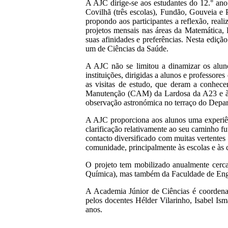
A AJC dirige-se aos estudantes do 12.° ano
Covilhã (três escolas), Fundão, Gouveia e P
propondo aos participantes a reflexão, real
projetos mensais nas áreas da Matemática,
suas afinidades e preferências. Nesta ediçã
um de Ciências da Saúde.
A AJC não se limitou a dinamizar os aluno
instituições, dirigidas a alunos e professor
as visitas de estudo, que deram a conhece
Manutenção (CAM) da Lardosa da A23 e à C
observação astronómica no terraço do Depart
A AJC proporciona aos alunos uma experiê
clarificação relativamente ao seu caminho f
contacto diversificado com muitas vertentes
comunidade, principalmente às escolas e às 
O projeto tem mobilizado anualmente cerca
Química), mas também da Faculdade de Enge
A Academia Júnior de Ciências é coordenad
pelos docentes Hélder Vilarinho, Isabel Is
anos.