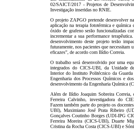
02/SAICT/2017 - Projetos de Desenvolvim
Investigação inseridas no RNIE.
O projeto ZAPGO pretende desenvolver nan
aplicação na terapia fototérmica e química 
óxido de grafeno serão funcionalizadas com
incrementar a sua performance terapêutica
desenvolvimento deste projeto terão impac
futuramente, nos pacientes que necessitam u
eficazes”, de acordo com Ilídio Correia.
O trabalho será desenvolvido por uma equ
integrados do CICS-UBI, da Unidade de
Interior do Instituto Politécnico da Guar
Engenharia dos Processos Químicos e dos
desenvolvimento da Engenharia Química
Além de Ilídio Joaquim Sobreira Correia, 
Ferreira Calvinho, investigadora do CI
Fazem também parte do projeto os docente
UBI), Maximiano José Prata Ribeiro (UD
Gonçalves Coutinho Borges (UDI-IPG CIC
Ferreira Moreira (CICS-UBI), Duarte Mi
Cristina da Rocha Costa (CICS-UBI) e Són