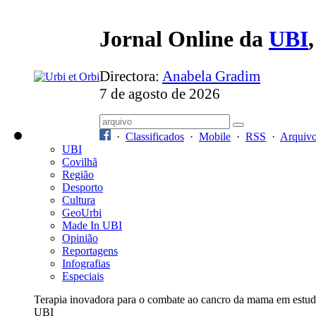
Jornal Online da
UBI
Directora:
Anabela Gradim
7 de agosto de 2026
·
Classificados
·
Mobile
·
RSS
·
Arquiv
UBI
Covilhã
Região
Desporto
Cultura
GeoUrbi
Made In UBI
Opinião
Reportagens
Infografias
Especiais
Terapia inovadora para o combate ao cancro da mama em estud
UBI