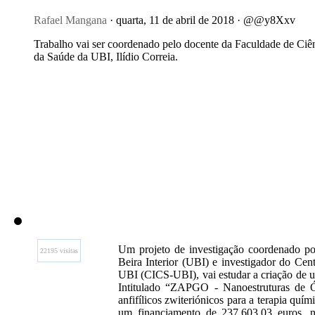
Rafael Mangana
· quarta, 11 de abril de 2018 · @@y8Xxv
Trabalho vai ser coordenado pelo docente da Faculdade de Ciê
da Saúde da UBI, Ilídio Correia.
Um projeto de investigação coordenado por
22195 visitas
Beira Interior (UBI) e investigador do Ce
UBI (CICS-UBI), vai estudar a criação de 
Intitulado “ZAPGO - Nanoestruturas de 
anfifílicos zwiteriónicos para a terapia qu
um financiamento de 237.603,03 euros, n