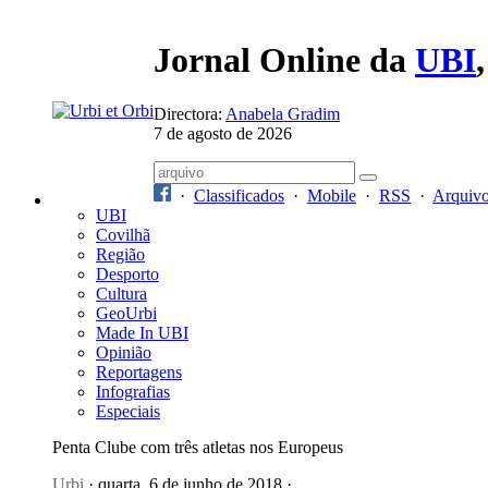
Jornal Online da
UBI
Directora:
Anabela Gradim
7 de agosto de 2026
·
Classificados
·
Mobile
·
RSS
·
Arquiv
UBI
Covilhã
Região
Desporto
Cultura
GeoUrbi
Made In UBI
Opinião
Reportagens
Infografias
Especiais
Penta Clube com três atletas nos Europeus
Urbi
· quarta, 6 de junho de 2018 ·