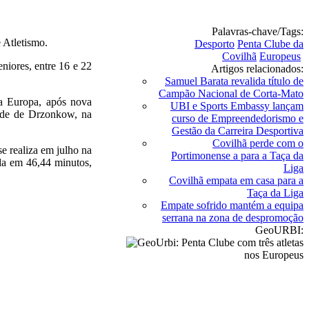
Palavras-chave/Tags:
 Atletismo.
Desporto
Penta Clube da
Covilhã
Europeus
niores, entre 16 e 22
Artigos relacionados:
Samuel Barata revalida título de
Campão Nacional de Corta-Mato
a Europa, após nova
UBI e Sports Embassy lançam
dade de Drzonkow, na
curso de Empreendedorismo e
Gestão da Carreira Desportiva
Covilhã perde com o
e realiza em julho na
Portimonense a para a Taça da
da em 46,44 minutos,
Liga
Covilhã empata em casa para a
Taça da Liga
Empate sofrido mantém a equipa
serrana na zona de despromoção
GeoURBI: