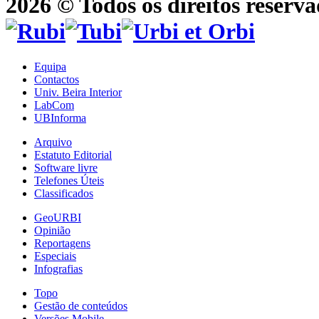
2026 © Todos os direitos reserva
Equipa
Contactos
Univ. Beira Interior
LabCom
UBInforma
Arquivo
Estatuto Editorial
Software livre
Telefones Úteis
Classificados
GeoURBI
Opinião
Reportagens
Especiais
Infografias
Topo
Gestão de conteúdos
Versões Mobile