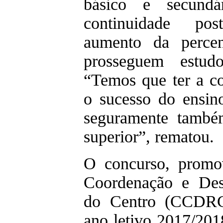
básico e secund
continuidade po
aumento da perce
prosseguem estudo
“Temos que ter a co
o sucesso do ensin
seguramente també
superior”, rematou.
O concurso, promo
Coordenação e Des
do Centro (CCDRC)
ano letivo 2017/2018