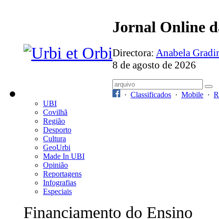
Jornal Online 
Directora:
Anabela Grad
8 de agosto de 2026
·
Classificados
·
Mobile
·
R
UBI
Covilhã
Região
Desporto
Cultura
GeoUrbi
Made In UBI
Opinião
Reportagens
Infografias
Especiais
Financiamento do Ensino