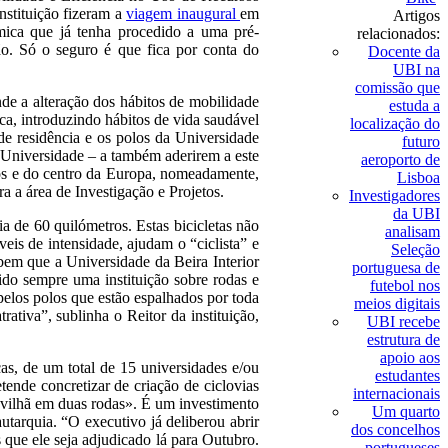
nstituição fizeram a
viagem inaugural
em
Artigos
émica que já tenha procedido a uma pré-
relacionados:
ão. Só o seguro é que fica por conta do
Docente da
UBI na
comissão que
de a alteração dos hábitos de mobilidade
estuda a
a, introduzindo hábitos de vida saudável
localização do
de residência e os polos da Universidade
futuro
a Universidade – a também aderirem a este
aeroporto de
cos e do centro da Europa, nomeadamente,
Lisboa
ra a área de Investigação e Projetos.
Investigadores
da UBI
a de 60 quilómetros. Estas bicicletas não
analisam
veis de intensidade, ajudam o “ciclista” e
Seleção
bem que a Universidade da Beira Interior
portuguesa de
do sempre uma instituição sobre rodas e
futebol nos
pelos polos que estão espalhados por toda
meios digitais
ativa”, sublinha o Reitor da instituição,
UBI recebe
estrutura de
apoio aos
cas, de um total de 15 universidades e/ou
estudantes
ende concretizar de criação de ciclovias
internacionais
ovilhã em duas rodas». É um investimento
Um quarto
tarquia. “O executivo já deliberou abrir
dos concelhos
que ele seja adjudicado lá para Outubro.
portugueses