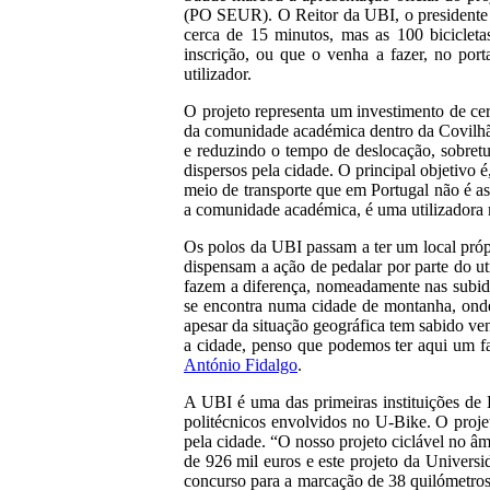
(PO SEUR). O Reitor da UBI, o presidente d
cerca de 15 minutos, mas as 100 bicicleta
inscrição, ou que o venha a fazer, no por
utilizador.
O projeto representa um investimento de cer
da comunidade académica dentro da Covilhã,
e reduzindo o tempo de deslocação, sobretu
dispersos pela cidade. O principal objetivo 
meio de transporte que em Portugal não é a
a comunidade académica, é uma utilizadora m
Os polos da UBI passam a ter um local própr
dispensam a ação de pedalar por parte do uti
fazem a diferença, nomeadamente nas subida
se encontra numa cidade de montanha, onde
apesar da situação geográfica tem sabido ve
a cidade, penso que podemos ter aqui um fat
António Fidalgo
.
A UBI é uma das primeiras instituições de E
politécnicos envolvidos no U-Bike. O projet
pela cidade. “O nosso projeto ciclável no 
de 926 mil euros e este projeto da Universi
concurso para a marcação de 38 quilómetros