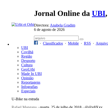
Jornal Online da
UBI
Directora:
Anabela Gradim
6 de agosto de 2026
·
Classificados
·
Mobile
·
RSS
·
Arquiv
UBI
Covilhã
Região
Desporto
Cultura
GeoUrbi
Made In UBI
Opinião
Reportagens
Infografias
Especiais
U-Bike na estrada
Rafael Mangana
· quarta, 25 de julho de 2018 · @@y8Xxv