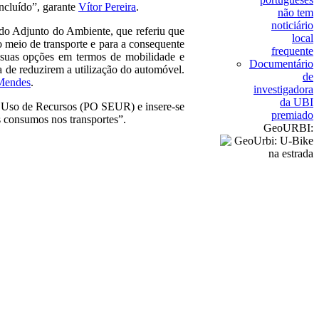
oncluído”, garante
Vítor Pereira
.
não tem
noticiário
ado Adjunto do Ambiente, que referiu que
local
o meio de transporte e para a consequente
frequente
 suas opções em termos de mobilidade e
Documentário
a de reduzirem a utilização do automóvel.
de
Mendes
.
investigadora
da UBI
o Uso de Recursos (PO SEUR) e insere-se
premiado
s consumos nos transportes”.
GeoURBI: