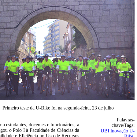
Primeiro teste da U-Bike foi na segunda-feira, 23 de julho
Palavras-
 a estudantes, docentes e funcionários, a
chave/Tags:
igou o Polo I à Faculdade de Ciências da
UBI
Inovação
U-
ilidade e Eficiência no Uso de Recursos
Bike