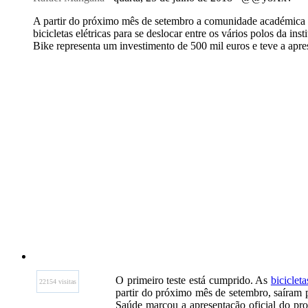
A partir do próximo mês de setembro a comunidade académica da
bicicletas elétricas para se deslocar entre os vários polos da i
Bike representa um investimento de 500 mil euros e teve a apres
O primeiro teste está cumprido. As
bicicleta
22154 visitas
partir do próximo mês de setembro, saíram p
Saúde marcou a apresentação oficial do pr