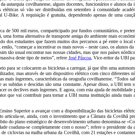
a autarquia covilhanense, alguns docentes, funcionários e alunos da i
s elétricas só vão ser distribuídas em setembro à comunidade acad
tal U-Bike. A requisição é gratuita, dependendo apenas de uma cauç
ca de 500 mil euros, comparticipado por fundos comunitários, e preten
 uma forma alternativa de transporte amiga do ambiente mais económic
do dos estudantes que fazem muitos dos percursos a pé entre o local 
é, então, “começar a incentivar os mais novos – neste caso, os alunos d
ssim tão usual encontrar nas nossas cidades, mas que nos países nórdi
assiva deste tipo de meios”, refere
José Páscoa
, Vice-reitor da UBI pa
io para se colocarem as bicicletas a carregar, já que têm uma autonomi
lizador, mas através de um dispositivo elétrico com cinco diferentes ní
s mais íngremes, características da orografia covilhanense. “Todos sa
 as subidas e descidas são uma constante. Apesar disso, a UBI tem si
ncer os declives mais íngremes. E agora, com esta ajuda de mobilidade 
or que vai contribuir para tornar a UBI numa instituição ainda mais atr
nsino Superior a avançar com a disponibilização das bicicletas elétri
o articula-se, ainda, com o investimento que a Câmara da Covilhã pret
âmbito do plano estratégico de desenvolvimento urbano denomina-se «C
dade coaduna-se completamente com o nosso”; refere o presidente da au
 de ciclovias na malha urbana da Covilhã, com 21 estações e contamos 