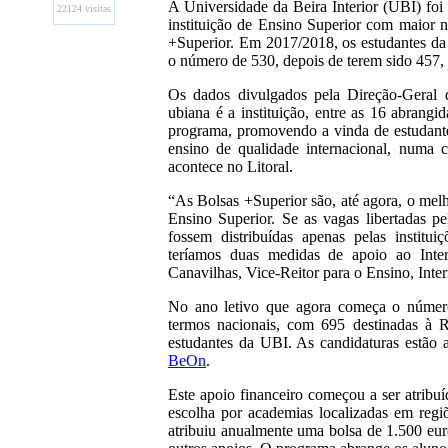
A Universidade da Beira Interior (UBI) foi
22124 visitas
instituição de Ensino Superior com maior
+Superior. Em 2017/2018, os estudantes da
o número de 530, depois de terem sido 457
Os dados divulgados pela Direção-Geral
ubiana é a instituição, entre as 16 abrang
programa, promovendo a vinda de estudante
ensino de qualidade internacional, numa 
acontece no Litoral.
“As Bolsas +Superior são, até agora, o melho
Ensino Superior. Se as vagas libertadas 
fossem distribuídas apenas pelas institu
teríamos duas medidas de apoio ao Inter
Canavilhas, Vice-Reitor para o Ensino, Inter
No ano letivo que agora começa o número 
termos nacionais, com 695 destinadas à R
estudantes da UBI. As candidaturas estão 
BeOn
.
Este apoio financeiro começou a ser atribuí
escolha por academias localizadas em reg
atribuiu anualmente uma bolsa de 1.500 eu