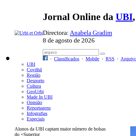
Jornal Online da
UBI
Directora:
Anabela Gradim
8 de agosto de 2026
·
Classificados
·
Mobile
·
RSS
·
Arquiv
UBI
Covilhã
Região
Desporto
Cultura
GeoUrbi
Made In UBI
Opinião
Reportagens
Infografias
Especiais
Alunos da UBI captam maior número de bolsas
do +Superior