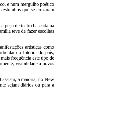
lco, e num mergulho poético
s estranhos que se cruzaram
a peça de teatro baseada na
mília teve de fazer escolhas
nifestações artísticas como
ticular do Interior do país,
 mais frequência este tipo de
eamente, visibilidade a novos
l assistir, a maioria, no New
nte sejam diários ou para a