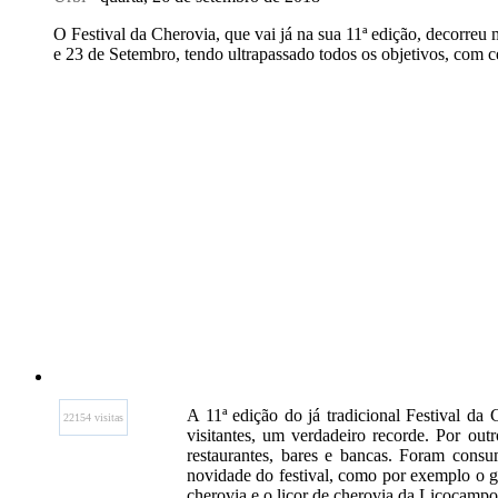
O Festival da Cherovia, que vai já na sua 11ª edição, decorreu 
e 23 de Setembro, tendo ultrapassado todos os objetivos, com ce
A 11ª edição do já tradicional Festival da
22154 visitas
visitantes, um verdadeiro recorde. Por outr
restaurantes, bares e bancas. Foram consu
novidade do festival, como por exemplo o g
cherovia e o licor de cherovia da Licocampo,