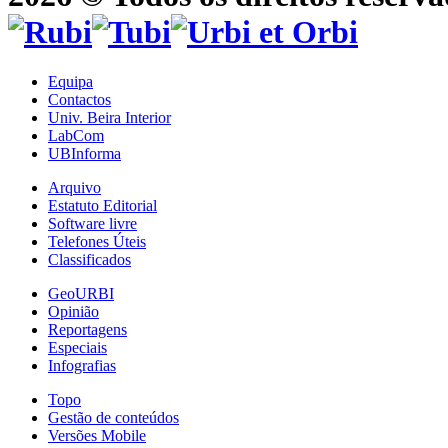
Equipa
Contactos
Univ. Beira Interior
LabCom
UBInforma
Arquivo
Estatuto Editorial
Software livre
Telefones Úteis
Classificados
GeoURBI
Opinião
Reportagens
Especiais
Infografias
Topo
Gestão de conteúdos
Versões Mobile