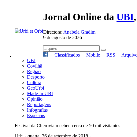
Jornal Online da
UBI
Directora:
Anabela Gradim
9 de agosto de 2026
·
Classificados
·
Mobile
·
RSS
·
Arquiv
UBI
Covilhã
Região
Desporto
Cultura
GeoUrbi
Made In UBI
Opinião
Reportagens
Infografias
Especiais
Festival da Cherovia recebeu cerca de 50 mil visitantes
Urbi
· quarta, 26 de setembro de 2018 ·