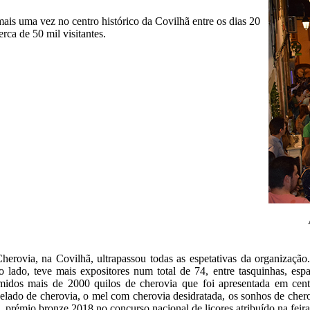
mais uma vez no centro histórico da Covilhã entre os dias 20
rca de 50 mil visitantes.
 Cherovia, na Covilhã, ultrapassou todas as espetativas da organizaçã
o lado, teve mais expositores num total de 74, entre tasquinhas, espa
midos mais de 2000 quilos de cherovia que foi apresentada em cent
elado de cherovia, o mel com cherovia desidratada, os sonhos de chero
 prémio bronze 2018 no concurso nacional de licores atribuído na feira