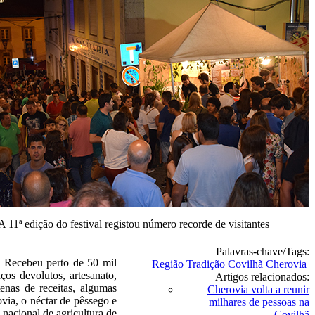
A 11ª edição do festival registou número recorde de visitantes
Palavras-chave/Tags:
o. Recebeu perto de 50 mil
Região
Tradição
Covilhã
Cherovia
ços devolutos, artesanato,
Artigos relacionados:
enas de receitas, algumas
Cherovia volta a reunir
via, o néctar de pêssego e
milhares de pessoas na
 nacional de agricultura de
Covilhã