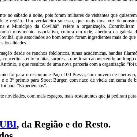
te no sábado à noite, pois foram milhares de visitantes que quisere
de e região. Um verdadeiro sucesso, que mais uma vez demonstra
una e Município da Covilhã”, refere a organização. Contribuíra
om o movimento associativo, cultura em rede, abertura da galeria 
 Covilhã, que associados ao bom tempo foram ingredientes mais do que 
as localidades.
mação desde os ranchos folclóricos, tunas académicas, bandas filarm
, concertinas entre muitas surpresas que foram acontecendo ao longo d
o António, e que resultou de uma nova parceria com a organização “foi 
mio foi para o restaurante Paço 100 Pressa, com nuvem de cherovia;
e o 3º prémio para Street Burger, com naco de vitela em cama de b
 foi para “Experiências”.
e novidades, com mais espaços, mais restaurantes que já pediram para 
UBI
, da Região e do Resto.
dos.