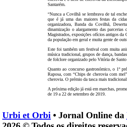
Santarém.
“Nunca a Covilhã se lembrava de tal enchen
que é já uma das maiores festas da cida
organizadora, Banda da Covilhã, Desert
dinamização o alargamento das parcerias c
Magistrados, exposições ofícios antigos da
da população em geral e muita gente de outr
Este foi também um festival com muita ani
música tradicional, grupos de dança, bandas
de folclore organizado pelo Vitória de Sant
Quanto ao concurso gastronómico, o 1º pré
Raposa, com “Chips de cherovia com mel” 
cherovia. O prémio da tasca mais tradicional
A próxima edição já está em marchas, promet
de 19 a 22 de setembro de 2019.
Urbi et Orbi
• Jornal Online da
2026 © Todos os direitos reserva