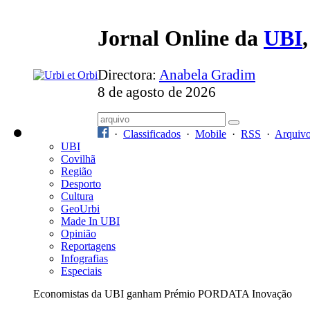
Jornal Online da
UBI
Directora:
Anabela Gradim
8 de agosto de 2026
·
Classificados
·
Mobile
·
RSS
·
Arquiv
UBI
Covilhã
Região
Desporto
Cultura
GeoUrbi
Made In UBI
Opinião
Reportagens
Infografias
Especiais
Economistas da UBI ganham Prémio PORDATA Inovação