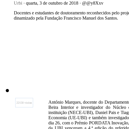
Urbi
· quarta, 3 de outubro de 2018 · @@y8Xxv
Docentes e estudantes de doutoramento reconhecidos pelo proj
dinamizado pela Fundação Francisco Manuel dos Santos.
António Marques, docente do Departament
22158 visitas
Beira Interior e investigador do Núcle
instituição (NECE-UBI), Daniel Pais e Tia
Economia (UE-UBI) e também investigadore
dia 26, com o Prémio PORDATA Inovação, e
da UBI venceram a 4.ª edição do referido