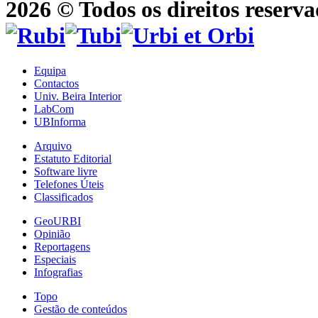
2026 © Todos os direitos reserva
Equipa
Contactos
Univ. Beira Interior
LabCom
UBInforma
Arquivo
Estatuto Editorial
Software livre
Telefones Úteis
Classificados
GeoURBI
Opinião
Reportagens
Especiais
Infografias
Topo
Gestão de conteúdos