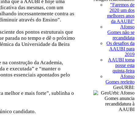
blinha que a AAUBI é hoje uma
"Faremos de
ndicativa das mesmas, com um
2020 um dos
talhando incessantemente contra as
melhores anos
 diminuir através do Ensino”.
da AAUBI"
Afonso
ciente dos pontos estruturais que
Gomes não se
ue parada no tempo e dê o próximo
recandidata
Os desafios da
adémica da Universidade da Beira
AAUBI para
2019
AAUBI toma
 e na construção da Academia,
posse esta
da e executada” e “manter o
quinta-feira
pontos essenciais apontados pelo
Afonso
Gomes reeleito
GeoURBI:
 melhor e mais forte”, sublinha o
 único candidato.