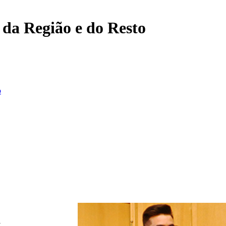
, da Região e do Resto
o
v