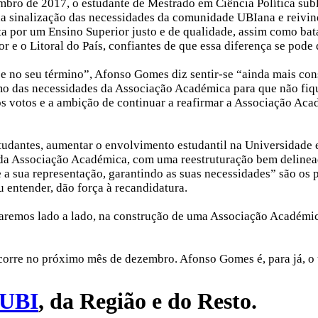
embro de 2017, o estudante de Mestrado em Ciência Política su
na sinalização das necessidades da comunidade UBIana e reivi
ta por um Ensino Superior justo e de qualidade, assim como ba
or e o Litoral do País, confiantes de que essa diferença se pode
e no seu término”, Afonso Gomes diz sentir-se “ainda mais cons
o das necessidades da Associação Académica para que não fiq
os votos e a ambição de continuar a reafirmar a Associação Ac
tudantes, aumentar o envolvimento estudantil na Universidade
a da Associação Académica, com uma reestruturação bem delinea
 sua representação, garantindo as suas necessidades” são os 
u entender, dão força à recandidatura.
aremos lado a lado, na construção de uma Associação Académica
corre no próximo mês de dezembro. Afonso Gomes é, para já, o
UBI
, da Região e do Resto.