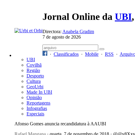
Jornal Online da
UBI
Directora:
Anabela Gradim
7 de agosto de 2026
·
Classificados
·
Mobile
·
RSS
·
Arquiv
UBI
Covilhã
Região
Desporto
Cultura
GeoUrbi
Made In UBI
Opinião
Reportagens
Infografias
Especiais
Afonso Gomes anuncia recandidatura à AAUBI
Rafael Mangana
· quarta, 7 de novembro de 2018 · @@y8Xx