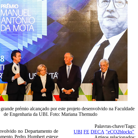
 grande prémio alcançado por este projeto desenvolvido na Faculdade
de Engenharia da UBI. Foto: Mariana Themudo
Palavras-chave/Tags:
nvolvido no Departamento de
UBI
FE
DECA
"eCO2blocks"
ramento Pedro Humbert esteve
Artigos relacionados: