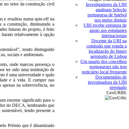
 no setor da construção civil
Investigadores da UBI
analisam Seleção
portuguesa de futebol
s e resultou numa spin-off na
nos meios digitais
ra a construção, diminuindo a
UBI recebe estrutura de
es futuras do projeto, é feito
apoio aos estudantes
 barato relativamente à opção
internacionais
Docente da UBI na
comissão que estuda a
tentável”, tendo distinguido
localização do futuro
as, sociais e ambientais.
aeroporto de Lisboa
Um quarto dos concelhos
orto, onde marcou presença o
portugueses não tem
or ter sido uma instituição de
noticiário local frequente
mio é uma universidade e quão
Documentário de
edade e à vida. E cumpre nas
investigadora da UBI
o apenas na sobrevivência, no
premiado
GeoURBI:
um enorme significado para o
igador do DECA, lembrando que
 sustentável, tendo presente a
 pelo Prémio que é dinamizado