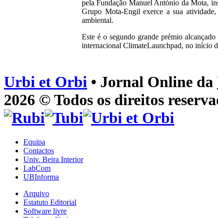
pela Fundação Manuel António da Mota, ins
Grupo Mota-Engil exerce a sua atividade, e
ambiental.
Este é o segundo grande prémio alcançado 
internacional ClimateLaunchpad, no início 
Urbi et Orbi
• Jornal Online da
2026 © Todos os direitos reserva
Equipa
Contactos
Univ. Beira Interior
LabCom
UBInforma
Arquivo
Estatuto Editorial
Software livre