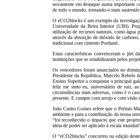
novamente em destaque numa importante com
de todo o mundo, tornando-o mais sustentáv
O eCO2blocks é um exemplo da investigação 
Universidade da Beira Interior (UBI). Prop
utilização de recursos naturais, como água 
através da absorção de dióxido de carbono,
tradicional com cimento Portland.
Estas características convenceram o júri 
instituições que se notabilizaram pelos proj
Os vencedores foram anunciados no doming
Presidente da República, Marcelo Rebelo de 
Ensino Superior a conquistar o principal g
feliz me sinto eu, universitário de raiz,
circunstâncias mais adversas, como é o cas
presente. E cumpre com arrojo e com visão e
João Castro Gomes refere que o Prémio Man
ambiente e para a contribuição da nossa un
“foi reconhecido o impacto que este projeto
ideia de poder ser aplicado à escala mundial
O “eCO2blocks” concorreu na edição deste 