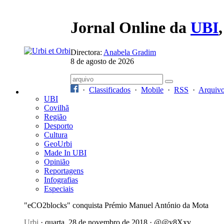
Jornal Online da
UBI
Directora:
Anabela Gradim
8 de agosto de 2026
·
Classificados
·
Mobile
·
RSS
·
Arquiv
UBI
Covilhã
Região
Desporto
Cultura
GeoUrbi
Made In UBI
Opinião
Reportagens
Infografias
Especiais
"eCO2blocks" conquista Prémio Manuel António da Mota
Urbi
· quarta, 28 de novembro de 2018 · @@y8Xxv