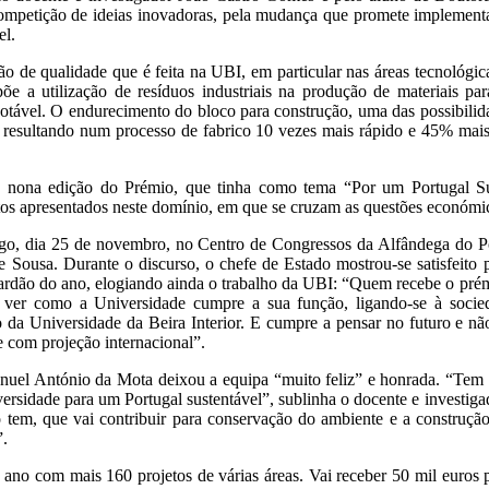
petição de ideias inovadoras, pela mudança que promete implementar
el.
de qualidade que é feita na UBI, em particular nas áreas tecnológica
õe a utilização de resíduos industriais na produção de materiais pa
potável. O endurecimento do bloco para construção, uma das possibilidad
 resultando num processo de fabrico 10 vezes mais rápido e 45% mais
da nona edição do Prémio, que tinha como tema “Por um Portugal Sus
etos apresentados neste domínio, em que se cruzam as questões económic
o, dia 25 de novembro, no Centro de Congressos da Alfândega do P
Sousa. Durante o discurso, o chefe de Estado mostrou-se satisfeito p
alardão do ano, elogiando ainda o trabalho da UBI: “Quem recebe o pré
 ao ver como a Universidade cumpre a sua função, ligando-se à soci
o da Universidade da Beira Interior. E cumpre a pensar no futuro e nã
 com projeção internacional”.
uel António da Mota deixou a equipa “muito feliz” e honrada. “Tem 
iversidade para um Portugal sustentável”, sublinha o docente e invest
 tem, que vai contribuir para conservação do ambiente e a construção
”.
ano com mais 160 projetos de várias áreas. Vai receber 50 mil euros