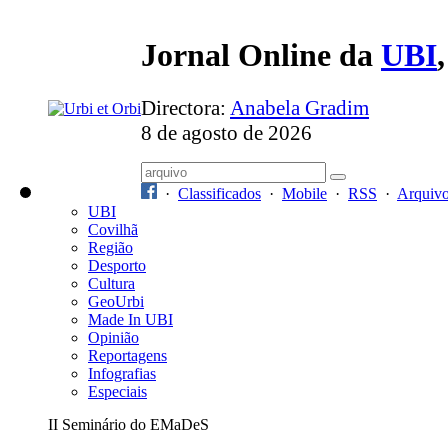
Jornal Online da
UBI
Directora:
Anabela Gradim
8 de agosto de 2026
·
Classificados
·
Mobile
·
RSS
·
Arquiv
UBI
Covilhã
Região
Desporto
Cultura
GeoUrbi
Made In UBI
Opinião
Reportagens
Infografias
Especiais
II Seminário do EMaDeS