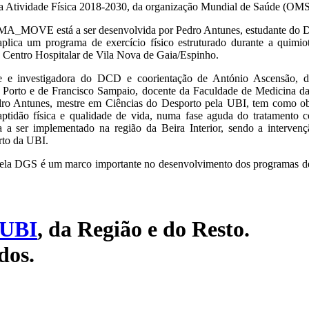
a Atividade Física 2018-2030, da organização Mundial de Saúde (OMS
MA_MOVE está a ser desenvolvida por Pedro Antunes, estudante do 
lica um programa de exercício físico estruturado durante a quimi
o Centro Hospitalar de Vila Nova de Gaia/Espinho.
e e investigadora do DCD e coorientação de António Ascensão, do
 Porto e de Francisco Sampaio, docente da Faculdade de Medicina da
edro Antunes, mestre em Ciências do Desporto pela UBI, tem como obj
aptidão física e qualidade de vida, numa fase aguda do tratamento 
 a ser implementado na região da Beira Interior, sendo a intervenç
orto da UBI.
pela DGS é um marco importante no desenvolvimento dos programas de
UBI
, da Região e do Resto.
dos.