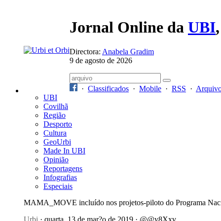
Jornal Online da
UBI
Directora:
Anabela Gradim
9 de agosto de 2026
·
Classificados
·
Mobile
·
RSS
·
Arquiv
UBI
Covilhã
Região
Desporto
Cultura
GeoUrbi
Made In UBI
Opinião
Reportagens
Infografias
Especiais
MAMA_MOVE incluído nos projetos-piloto do Programa Nacion
Urbi
· quarta, 13 de mar?o de 2019 · @@y8Xxv