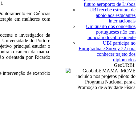
).
futuro aeroporto de Lisboa
UBI recebe estrutura de
Doutoramento em Ciências
apoio aos estudantes
oterapia em mulheres com
internacionais
Um quarto dos concelhos
portugueses não tem
cente e investigador da
noticiário local frequente
 Universidade do Porto e
UBI participa no
etivo principal estudar o
Eurograduate Survey 22 para
contra o cancro da mama.
conhecer trajeto dos
ão orientada por Ricardo
diplomados
GeoURBI:
 intervenção de exercício