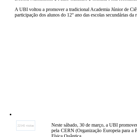
A UBI voltou a promover a tradicional Academia Júnior de Ciê
participação dos alunos do 12° ano das escolas secundárias da re
Neste sábado, 30 de março, a UBI promoveu 
22145 visitas
pela CERN (Organização Europeia para a Pes
Física Quântica.