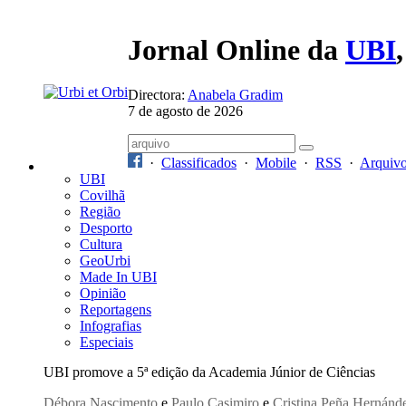
Jornal Online da
UBI
Directora:
Anabela Gradim
7 de agosto de 2026
·
Classificados
·
Mobile
·
RSS
·
Arquiv
UBI
Covilhã
Região
Desporto
Cultura
GeoUrbi
Made In UBI
Opinião
Reportagens
Infografias
Especiais
UBI promove a 5ª edição da Academia Júnior de Ciências
Débora Nascimento
e
Paulo Casimiro
e
Cristina Peña Hernánd