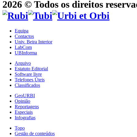
2026 © Todos os direitos reserva
Equipa
Contactos
Univ. Beira Interior
LabCom
UBInforma
Arquivo
Estatuto Editorial
Software livre
Telefones Úteis
Classificados
GeoURBI
Opinião
Reportagens
Especiais
Infografias
Topo
Gestão de conteúdos