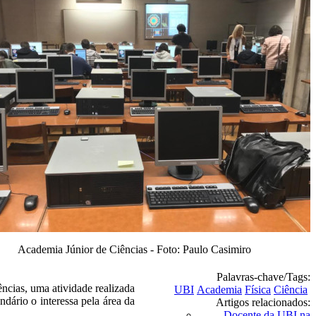
Academia Júnior de Ciências - Foto: Paulo Casimiro
Palavras-chave/Tags:
ncias, uma atividade realizada
UBI
Academia
Física
Ciência
dário o interessa pela área da
Artigos relacionados:
Docente da UBI na