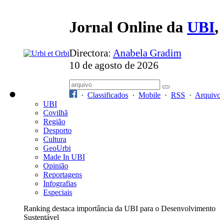
Jornal Online da
UBI
Directora:
Anabela Gradim
10 de agosto de 2026
·
Classificados
·
Mobile
·
RSS
·
Arquiv
UBI
Covilhã
Região
Desporto
Cultura
GeoUrbi
Made In UBI
Opinião
Reportagens
Infografias
Especiais
Ranking destaca importância da UBI para o Desenvolvimento
Sustentável